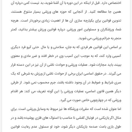
اختصاص دارد. قبل از اینکه در این دوره با آن آشنا شوید، بد نیست کمی درباره آن
همین جا مطالعه کنید. از آنجایی که حوزه های ورزشی بسیار متنوع هستند،
تدوین قوانین برای یکپارچه سازی آن ها از اهمیت زیادی برخوردار است. هرچه
شما، ورزشکاران و مسئولین امور ورزشی درباره قوانین ورزش بیشتر بدانید، کمتر
منجر به جرائم ورزشی می شوید.
بر اساس این قوانین هر فردی که به جان، سلامتی و یا مال حتی آبرو فرد دیگری
آسیبی وارد کند، که به موجب این آسیب وی در خطر افتد و ضرر مادی و معنوی
ببیند، باید مجازات شود. عملیات ورزشی و حوادث ناشی از آن نیز در این دسته قرار
می گیرند. در حقوق اساسی ایران برخی از حوادث ناشی از ورزش به شرطی که یک
سری شرایط و ضوابط در آن وجود داشته باشد، جرم محسوب نمی شود. از طرفی
دیگر همین قانون اساسی، عملیات ورزشی را این گونه تعریف می کند: هر اقدام
ورزشی که در چهارچوبی خاص صورت می گیرد.
اما عنوان شده است که مقررات ورزشگاه ها نیز مربوط به وسایل ورزشی است. برای
مثال اگر بازیکنی در فوتبال کفشی نا مناسب با استوک های فلزی پوشیده باشد و در
طول بازی باعث صدمه بازیکنان دیگر شود، خود او مسئول عدم رعایت قوانین