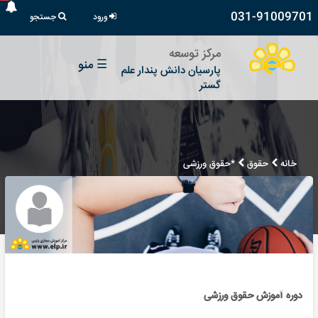
031-91009701
ورود
جستجو
مرکز توسعه
☰
منو
پارسیان دانش پندار علم
گستر
خانه
حقوق
*حقوق ورزشی
دوره آموزش حقوق ورزشی