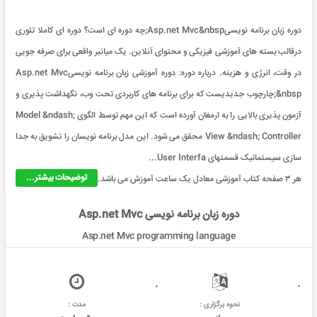
دوره زبان برنامه نویسیAsp.net Mvc&nbsp;چه دوره ای است؟ دوره ای کاملا تئوری
درقالب بسته های آموزشی فیزیکی و محتوای آنلاین. یک میانبر واقعی برای صرفه جویی
در وقت، انرژی و هزینه. درباره دوره: دوره آموزشی زبان برنامه نویسیAsp.net Mvc
&nbsp;چارچوب جدیدیست که برای برنامه های کاربردی تحت وب، نگهداشت پذیری و
آزمون پذیری بالایی را به ارمغان آورده است که این مهم توسط الگوی Model &ndash;
View &ndash; Controller محقق می شود. این مدل برنامه نویسان را تشویق به جدا
سازی سيستماتيک قسمتهای User Interfa...
توضیحات بیشتر...
هر ۳ صفحه کتاب آموزشی معادل یک ساعت آموزش می باشد.
دوره زبان برنامه نویسی Asp.net Mvc
Asp.net Mvc programming language
نحوه برگزاری :
مدت :