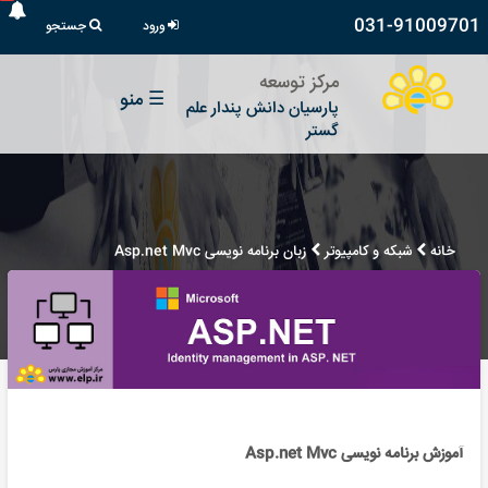
031-91009701
ورود
جستجو
مرکز توسعه
☰
منو
پارسیان دانش پندار علم
گستر
خانه
شبکه و کامپیوتر
زبان برنامه نویسی Asp.net Mvc
آموزش برنامه نویسی Asp.net Mvc