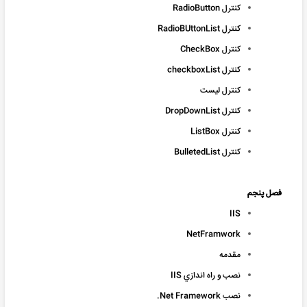
کنترل RadioButton
کنترل RadioBUttonList
کنترل CheckBox
کنترل checkboxList
کنترل لیست
کنترل DropDownList
کنترل ListBox
کنترل BulletedList
فصل پنجم
IIS
NetFramwork
مقدمه
نصب و راه اندازي IIS
نصب Net Framework.