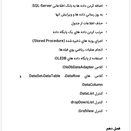
اضافه کردن داده ها به بانک اطلاعاتی SQL-Server:
به روز رساني داده ها و ويرايش آنها
حذف اطلاعات از جدول
مرتب کردن داده هاي يک پايگاه داده
اجراي رويه هاي ذخيره شده (Stored Procedure)
انجام عمليات رياضي روي فيلدها:
استفاده از پايگاه داده هاي OLEDB:
کلاس OleDbDataAdapter:
کلاس هاي DataSet،DataTable ،DataRow و
DataColumn:
کنترل DataList:
کنترل dropDownList
کنترل GridView:
فصل دهم