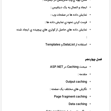
مکان تهيه ي وب ماتريکس در اينترنت :
ايجاد و اتصال به يک ديتابيس :
نمايش داده ها در صفحات وب :
فرمت کردن نحوه ي نمايش داده ها :
نمايش داده هاي حاصل از کوئري هاي پيچيده ي ايجاد شده
:
استفاده از DataList و Templates
فصل چهاردهم
مبحث Caching در ASP.NET
مقدمه :
Output caching
نگارش هاي مختلف يک صفحه :
Page fragment caching
Data caching