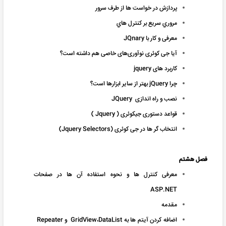
پردازش در خواست ها از طرف سرور
مروري سريع بر کنترل هاي
معرفی و کار با JQnary
آیا جی کوئری نوآوری‌های خاصی هم داشته است؟
کاربرد های jquery
چرا jQuery بهتر از سایر ابزارها است؟
نصب و راه اندازی JQuery
قواعد دستوری جیکوئری ( Jquery )
انتخاب گر ها در جی کوئری (Jquery Selectors)
فصل هشتم
معرفی کنترل ها و نحوه استفاده آن ها در صفحات
ASP.NET
مقدمه
اضافه کردن آيتم ها به GridView،DataList و Repeater