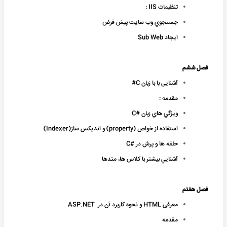
تنظيمات IIS :
جستجوي وب سايت پيش فرض
ايجاد Sub Web
فصل ششم
آشنایی با با زبان C#
مقدمه :
ويژگي هاي زبان #C
استفاده از خواص (property) و انديکس ساز(Indexer)
حلقه ها و پرش در #C
آشنايي بيشتر با کلاس ها، متدها
فصل هفتم
معرفی HTML و نحوه کاربرد آن در ASP.NET
مقدمه