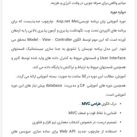
میانبر واقعی برای صرفه جویی در وقت، انرژی و هزینه
.
درباره دوره:
دوره آموزشی زبان برنامه نویسیAsp.net Mvc چارچوب جدیدیست که برای
برنامه های کاربردی تحت وب، نگهداشت پذیری و آزمون پذیری بالایی را به ارمغان
آورده است که این مهم توسط الگوی Model – View – Controller محقق می
شود. این مدل برنامه نویسان را تشویق به جدا سازی سيستماتيک قسمتهای
User Interface و قسمتهای مربوط به کنترل داده های وارد شده توسط کاربر و
همچنين قسمتهای مربوط به ارتباط و تراکنش با پایگاه داده می کند.
آموزش: مطالب این دوره در 50 ساعت به صورت بسته آموزشی ارائه می گردد
.
همچنین دوره های آموزشی #C و مدیریت database پیش نیاز های این دوره
آموزشی است.
درک الگوی
طراحی MVC
.
اشنایی با نقاط قوت و ضعف MVC
تصمیم درست در خصوص انتخاب معماری نرم افزار و فناوری
استفاده از چارچوب جدید Web API برای ساده سازی سرویس های