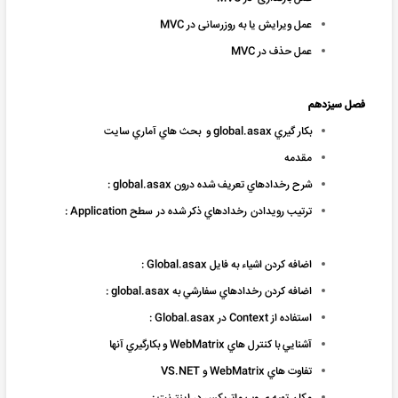
عمل ویرایش یا به روزرسانی در MVC
عمل حذف در MVC
فصل سیزدهم
بکار گيري global.asax و بحث هاي آماري سايت
مقدمه
شرح رخدادهاي تعريف شده درون global.asax :
ترتيب رويدادن رخدادهاي ذکر شده در سطح Application :
اضافه کردن اشياء به فايل Global.asax :
اضافه کردن رخدادهاي سفارشي به global.asax :
استفاده از Context در Global.asax :
آشنايي با کنترل هاي WebMatrix و بکارگيري آنها
تفاوت هاي WebMatrix و VS.NET