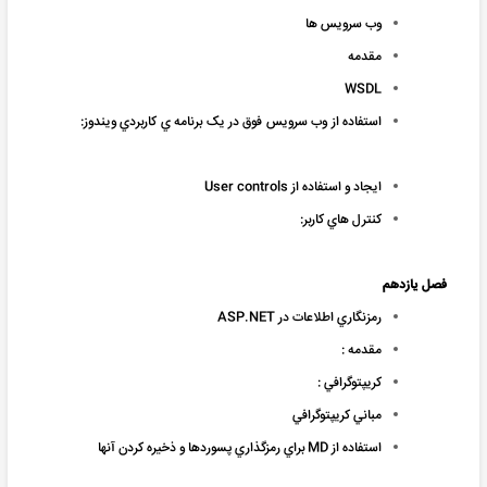
وب سرويس ها
مقدمه
WSDL
استفاده از وب سرويس فوق در يک برنامه ي کاربردي ويندوز:
ايجاد و استفاده از User controls
کنترل هاي کاربر:
فصل یازدهم
رمزنگاري اطلاعات در ASP.NET
مقدمه :
کريپتوگرافي :
مباني کريپتوگرافي
استفاده از MD براي رمزگذاري پسوردها و ذخيره کردن آنها