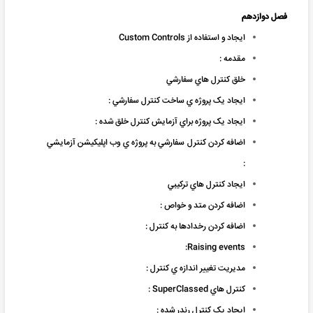
فصل دوازدهم
ايجاد و استفاده از Custom Controls
مقدمه :
خلق کنترل هاي سفارشي
ايجاد يک پروژه ي ساخت کنترل سفارشي :
ايجاد يک پروژه براي آزمايش کنترل خلق شده :
اضافه کردن کنترل سفارشي به پروژه ي وب اپليکيشن آزمايشي
:
ايجاد کنترل هاي ترکيبي
اضافه کردن متد و خواص :
اضافه کردن رخدادها به کنترل :
Raising events:
مديريت تغيير اندازه ي کنترل :
کنترل هاي SuperClassed :
ايجاد يک کنترل رندر شده :