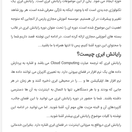
حوزه ایجاد می شود. یکی از این موضوعات رایانش ابری است. رایانش ابری یک
تکنولوژی جدیدی است که با وجود اینکه به تازگی معرفی شده است، هر روز شاهد
تغییر و پیشرفت در آن هستیم. موسسه آموزش مجازی پارس از آنجایی که متوجه
اهمیت این موضوع شده است، دوره ای را تحت عنوان دوره رایانش ابری در غالب
بسته های آموزشی مجازی ارائه کرده است. در ادامه این نوشته قصد داریم شما را
با محتوای این دوره آشنا کنیم، پس تا انتها همراه با ما باشید...
رایانش ابری چیست؟
رایانش ابری که ترجمه عبارت Cloud Computing می باشد و اشاره به پردازش
داده های یک نرم افزار در فضای بیرونی دارد. به تعبیری کاربران می توانند داده ها،
نرم افزار ها، اپلیکیشن ها و ... را در محیطی ابری ذخیره کنند و هر زمان در هر
جایی که بودند و با هر دستگاهی، تنها با اتصال به اینترنت به آن ها دسترسی
داشته باشند. شما با حضور در دوره رایانش ابری می توانید با این فضای جالب،
کاربردهای آن و البته مزیت های مهم آن، آشنا شوید. اما می توانید در ادامه این
نوشته با کلیات موضوع رایانش ابری بیشتر آشنا شوید...
رایانش ابری درواقع به میزبانی اینترنت در فضای ابری اشاره دارد. بنابراین خدماتی