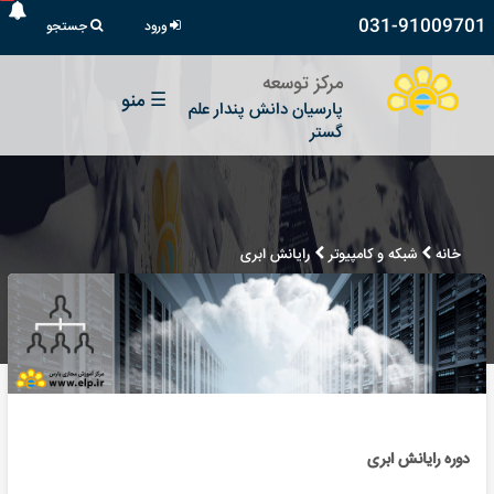
031-91009701
ورود
جستجو
مرکز توسعه
☰
منو
پارسیان دانش پندار علم
گستر
خانه
شبکه و کامپیوتر
رایانش ابری
دوره رایانش ابری