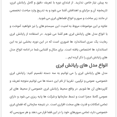
به پیش نیاز خاص ندارید. از ابتدای دوره با تعریف دقیق و کامل رایانش ابری،
تاریخچه آن و مزایای و اهدافش آشنا می شود و به تدریج وارد مباحث تخصصی
تر مانند زیر ساخت و سرور و انواع فضاهای ابری می شوید.
علاوه بر این موضوعات مربوط به امنیت این سیستم های را نیز خواهید آموخت و
با انواع مدل های رایانش ابری هم آشنا می شوید. در استفاده از رایانش ابری
رعایت یک سری استاندارد ها ضروری است که در این دوره، بخشی نیز به این
استاندارد ها اختصاص یافته است. برای مثال و آشنایی شما در ادامه انواع مدل
های رایانش ابری را ذکر کرده ایم...
انواع مدل های رایانش ابری
مدل های رایانش ابری را می توانیم به سه دسته تقسیم کنید: رایانش ابری
خصوصی، عمومی و ترکیبی. تقریبا از نام این دسته ها می توانیم متوجه تعریف و
کاربردهای آن ها شویم. در واقع محیط رایانش ابری خصوصی از محیط های ابر
عمومی کاملا مجزا است و تسط سازمانها و شرکت ها پایه ریزی می شود و دارای
تمامی امکانات و قدرت های سخت افزاری است. در نتیجه سازمانی که فضای ابری
خصوصی دارد، تمامی سرورهای خود را در این فضا قرار می دهد و هر سرویسی که