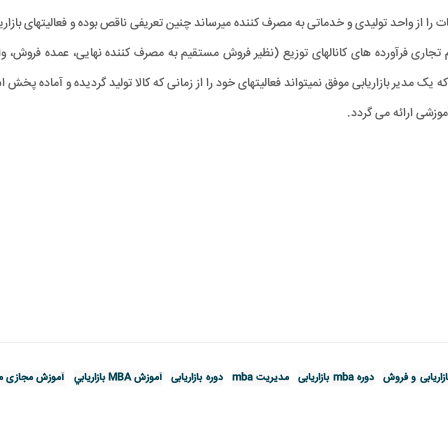
 را از واحد تولیدی و خدماتی به مصرف‏ کننده می‏رساند چنین تعريفی ناقص بوده و فعالیت‏های بازاريا
لائم تجاری فرآورده‏ های کانال‏های توزيع (نظیر فروش مستقیم به مصرف‏ کننده نهایی، عمده فروش، و
یک مدیر بازاريابی موفق نمی‏تواند فعالیت‏های خود را از زمانی که کالا تولید گردیده و آماده پخش اس
.
ازاریابی و فروش
دوره mba بازاریابی
مدیریت mba
دوره بازاریابی
آموزش MBA بازاريابي
آموزش مجازی م