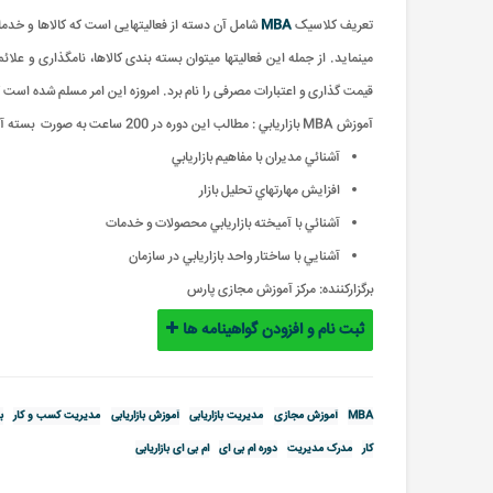
تعريف کلاسیک
MBA
شامل آن دسته از فعالیت‏هایی است که کالاها و خدمات
می‏نماید. از جمله این فعالیت‏ها می‏توان بسته‏ بندی کالاها، نامگذاری و ع
قیمت‏ گذاری و اعتبارات مصرفی را نام برد. امروزه این امر مسلم شده است که 
آموزش MBA بازاريابي : مطالب این دوره در 200 ساعت به صورت بسته آموزشی ارائه می گردد
آشنائي مديران با مفاهيم بازاريابي
افزايش مهارتهاي تحليل بازار
آشنائي با آميخته بازاريابي محصولات و خدمات
آشنايي با ساختار واحد بازاريابي در سازمان
برگزارکننده:
مرکز آموزش مجازی پارس
ثبت نام و افزودن گواهینامه ها
MBA
آموزش مجازی
مدیریت بازاریابی
آموزش بازاریابی
مدیریت کسب و کار
ب
کار
مدرک مدیریت
دوره ام بی ای
ام بی ای بازاریابی