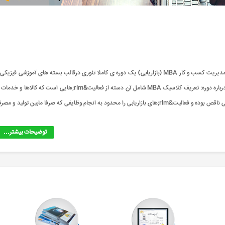
دوره مدیریت کسب و کار MBA (بازاریابی)&nbsp; چه دوره ای است؟ دوره مدیریت کسب و کار MBA (بازاریابی) یک دوره ی کاملا تئوری درقالب بسته های آموزشی فیزیک
محتوای آنلاین. یک میانبر واقعی برای صرفه جویی در وقت، انرژی و هزینه. درباره دوره: تعريف کلاسیک MBA شامل آن دسته از فعالیت&rlm;هایی است که کالاها و 
از واحد تولیدی و خدماتی به مصرف&rlm; کننده می&rlm;رساند چنین تعريفی ناقص بوده و فعالیت&rlm;های بازاريابی را محدود به انجام وظایفی که صرفا مابین تولید و م
توضیحات بیشتر...