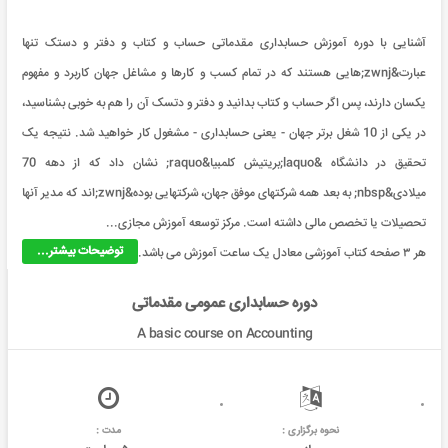
آشنایی با دوره آموزش حسابداری مقدماتی حساب و کتاب و دفتر و دستک تنها
عبارت&zwnj;هایی هستند که در تمام کسب و کارها و مشاغل جهان کاربرد و مفهوم
یکسان دارند، پس اگر حساب و کتاب بدانید و دفتر و دتسک آن را هم به خوبی بشناسید،
در یکی از 10 شغل برتر جهان - یعنی حسابداری - مشغول کار خواهید شد. نتیجه یک
تحقیق در دانشگاه &laquo;بریتیش کلمبیا&raquo; نشان داد که از دهه 70
میلادی&nbsp; به بعد همه شرکتهای موفق جهان، شرکتهایی بوده&zwnj;اند که مدیر آنها
تحصیلات یا تخصص مالی داشته است. مرکز توسعه آموزش مجازی...
توضیحات بیشتر...
هر ۳ صفحه کتاب آموزشی معادل یک ساعت آموزش می باشد.
دوره حسابداری عمومی مقدماتی
A basic course on Accounting
نحوه برگزاری :
مدت :