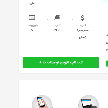
ملی
شهریه :
کتاب :
پاورپوینت :
5
208
۲,۰۰۰,۰۰۰
ن در
تومان
ی
ی
ثبت نام و افزودن گواهینامه ها