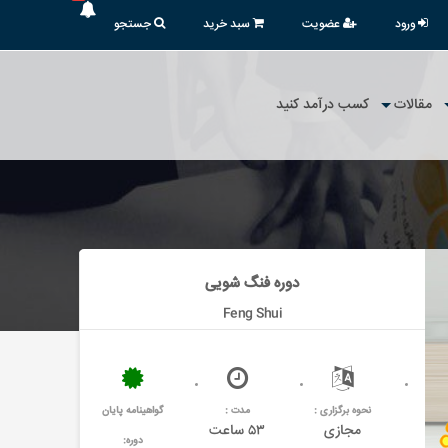
ورود
عضویت
سبد خرید
جستجو
مقالات
کسب درآمد کنید
دوره فنگ شویی
Feng Shui
نحوه برگزاری :
مدت :
گواهینامه پایان
مجازی
۵۳ ساعت
دوره: