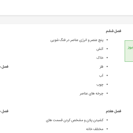
فصل ششم
پنج عنصر و انرژی عناصر در فنگ شویی
انداردهای جهانی، امکان بروز
آتش
خاک
فلز
فصل د
آب
چوب
چرخه های عناصر
فصل هفتم
فصل 
کشیدن پلان و مشخص کردن قسمت های
مختلف خانه