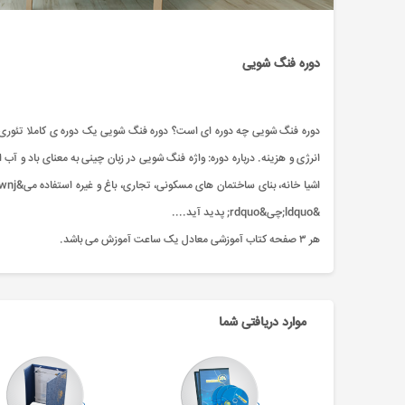
دوره فنگ شویی
دوره فنگ شویی چه دوره ای است؟ دوره فنگ شویی یک دوره ی کاملا تئوری 
انرژی و هزینه. درباره دوره: واژه فنگ شويی در زبان چینی به معنای باد 
&ldquo;چی&rdquo; پدید آید....
هر ۳ صفحه کتاب آموزشی معادل یک ساعت آموزش می باشد.
موارد دریافتی شما