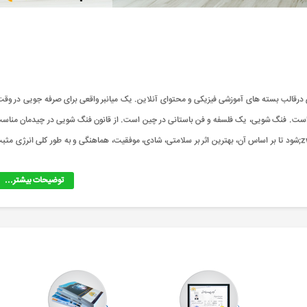
درقالب بسته های آموزشی فیزیکی و محتوای آنلاین. یک میانبر واقعی برای صرفه جویی در وقت
و آب است. فنگ شويی، یک فلسفه و فن باستانی در چین است. از قانون فنگ شويی در چیدمان مناس
اشیا خانه، بنای ساختمان های مسکونی، تجاری، باغ و غیره استفاده می&zwnj;شود تا بر اساس آن، بهترين اثر بر سلامتی، شادی، موفقیت، هماهنگی و به طور کلی انرژی مث
توضیحات بیشتر...