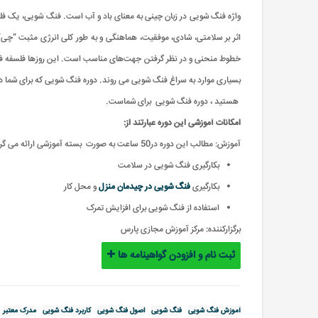
واژه فنگ شويی در زبان چینی به معنای باد و آب است. فنگ شويی، یک فلس
اثر بر سلامتی، شادی، موفقیت، هماهنگی و به طور کلی انرژی مثبت “چی” پ
خطوط منحنی و در نظر گرفتن جهت‌های مناسب است. این روزها فلسفه فنگ ش
بسیاری موارد به سراغ فنگ شويی می روند. دوره فنگ شويی که برای شما در ن
هستید ، دوره فنگ شويی برای شماست.
امکانات آموزشی این دوره عبارتند از
:
آموزش: مطالب این دوره در50 ساعت به صورت بسته آموزشی ارائه می گردد
بکارگیری فنگ شویی در سلامت
بکارگیری
فنگ شویی در چیدمان منزل
و محل کار
استفاده از فنگ شویی برای افزایش تمرک
برگزارکننده:
مرکز آموزش مجازی پارس
ثبت نام و افزودن گواهینامه ها
آموزش فنگ شویی
فنگ شویی
اصول فنگ شویی
کاربرد فنگ شویی
مدرک معتبر