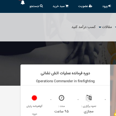
ورود
عضویت
سبد خرید
جستجو
مقالات
کسب درآمد کنید
دوره فرمانده عملیات آتش نشانی
Operations Commander in firefighting
نحوه برگزاری :
مدت :
گواهینامه پایان
مجازی
۹۵ ساعت
دوره: