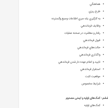
هماهنگي
طرح ريزي
به كارگيري يك سري اطلاعات وسيع وگسترده
وظايف فرماندهي
رفتار و معاشرت در صحنه عمليات
قبول فرماندهي
حالت‌هاي فرماندهي
واگذاري فرماندهي
تاييد و اعلام عهده دار شدن فرماندهي
استقرار فرماندهي
موقعيت ثابت
شرايط مخصوص
م - کمک‌های اولیه و ایمنی مصدوم
کمک‌های اولیه