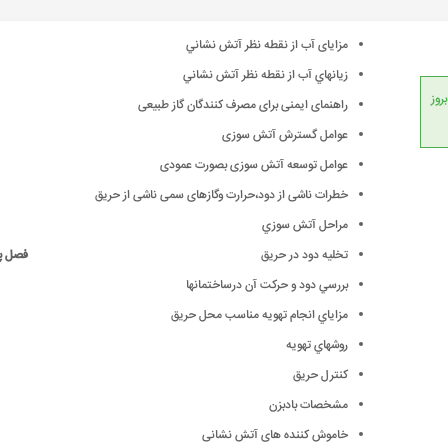
مزایای آب از نقطه نظر آتش نشاني
زيانهاي آب از نقطه نظر آتش نشاني
انداردهای جهانی، امکان بروز
راهنمای ایمنی برای مصرف كنندگان گاز طبیعی
عوامل گسترش آتش سوزی
عوامل توسعه آتش سوزی بصورت عمودی
خطرات ناشی از دود،حرارت وگازهای سمی ناشی از حریق
مراحل آتش سوزي
تخلیه دود در حریق
فصل پن
بررسي دود و حركت آن درساختمانها
مزاياي انجام تهويه مناسب محل حريق
روشهاي تهويه
كنترل حريق
مشخصات بادبزن
خاموش کننده های آتش نشانی