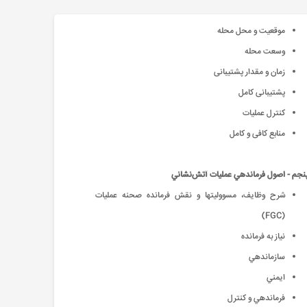
موقعیت و محل محله
وسعت محله
زمان و مقدار پشتیبانی
پشتیبانی کامل
کنترل عملیات
منابع کافی و کامل
جم - اصول فرماندهي عمليات آتش‌نشاني
شرح وظايف، مسووليتها و نقش فرمانده صحنه عمليات
(FGC)
نياز به فرمانده
سازماندهي
ايمني
فرماندهي و كنترل