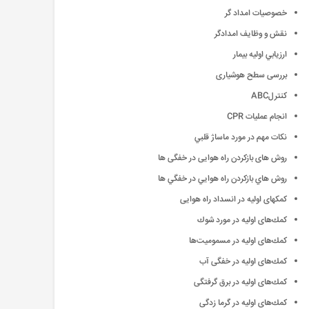
خصوصيات امداد گر
نقش و وظايف امدادگر
ارزيابي اوليه بیمار
بررسی سطح هوشیاری
کنترلABC
انجام عملیات CPR
نكات مهم در مورد ماساژ قلبي
روش های بازکردن راه هوایی در خفگی ها
روش هاي بازكردن راه هوايي در خفگي ها
کمکهای اولیه در انسداد راه هوایی
كمك‌های اولیه در مورد شوك
كمك‌های اولیه در مسمومیت‌ها
كمك‌های اولیه در خفگی آب
كمك‌های اولیه در برق گرفتگی
كمك‌های اولیه در گرما زدگی