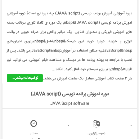
دوره آموزشی آموزش برنامه نویسی (JAVA script) چه دوره ای است؟ دوره آموزشی
آموزش برنامه نویسی (JAVA script)&nbsp; یک دوره ی کاملا تئوری درقالب بسته
های آموزشی فیزیکی و محتوای آنلاین. یک میانبر واقعی برای صرفه جویی در وقت،
انرژی و هزینه. درباره دوره: این دیسک&nbsp;شامل&nbsp;برترین ادیتورهای
JavaScript&nbsp;به منظور استفاده در آموزشJavaScript&nbsp;می باشد. پس از
نصب با مراجعه به پوشه برنامه ها در دیسک و مشاهده فیلم آموزشی، می توانید نرم
افزارها&nbsp;را بر روی سیستم خود فعال کنید. امکانا...
توضیحات بیشتر...
هر ۳ صفحه کتاب آموزشی معادل یک ساعت آموزش می باشد.
دوره آموزش برنامه نویسی (JAVA script)
JAVA Script software
نحوه برگزاری :
مدت :