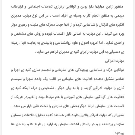
منظور ازاین مهارتها دارا بودن و توانایی برقراری تعاملات اجتماعی و ارتیاطات
مردمی به منظور انجام کار به وسیله ی افراد است . در این نوع مهارت مدیران
انگیزه های کارکنان را شناسایی کرده و از آنها جهت محرک های مثبت و رهبری موثر
بهره می گیرند . این مهارت به آسانی قابل اکتساب نبوده و روش های مشخص و
واحدی ندارد . اما امروزه اصول و علوم روانشناسی و پایبندی به رعایت آنها ، زمینه
ی دستیابی به این مهارت را برای کلیه ی مدیران فراهم می سازد .
مهارت ادراکی
توانایی درک و شناسایی پیچیدگی های سازمانی و تجسم سازی کلیه ی اجزا و
عناصر تشکیل دهنده فعالیت های سازمانی در قالب یک واحد مجزا و سیستم
کاری را مهارت ادراکی گویند و یا به بیان دیگر ، تشخیص و درک اینکه کلیه ی
فعالیت های گوناگون سازمان های آموزشی با هم مرتبط بوده و تغییردر هریک از
قسمت های سازمان الزاما دیگر بخش های سازمان را تحت تاثیر قرار می دهد .
مدیرانی که مهارت ادراکی بالایی دارند قادر هستند که به تحلیل اطلاعات و مسایل
سازمان پرداخته و و در راستای اهداف سازمان به ارایه ی طرح ها و راه حل ها
بپردازد .