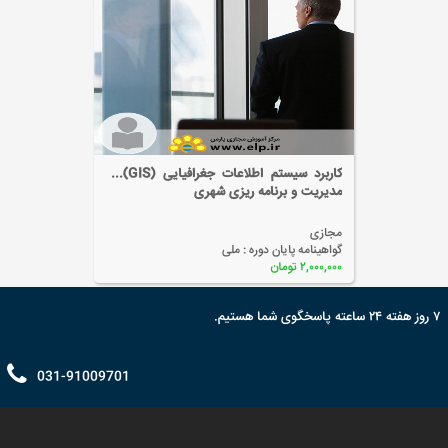
کاربرد سیستم اطلاعات جغرافیایی (GIS) در
یت و برنامه ریزی شهری
سرمایه)
ی
مجازی
نامه پایان دوره :
ملی
گواهینام
۲ تومان
۲,۰۰۰,۰۰۰ توم
۷ روز هفته ۲۴ ساعته پاسخگوی شما هستیم.
031-91009701