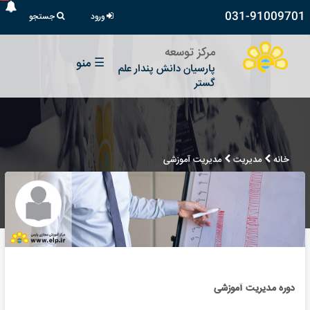
031-91009701
ورود
جستجو
مرکز توسعه
☰
منو
پارسیان دانش پندار علم
گستر
خانه
مدیریت
مدیریت آموزشی
دوره مدیریت آموزشی