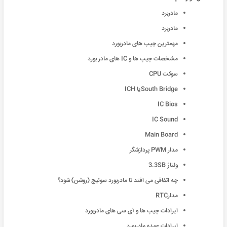
مادربرد
مادربرد
مهمترین چیپ های مادربورد
مشخصات چیپ ها و IC های مادر بورد
سوکت CPU
South Bridgeیا ICH
IC Bios
IC Sound
Main Board
مدار PWM پردازشگر
ولتاژ 3.3SB
چه اتفاقی می افتد تا مادربورد سوئیچ (روشن) شود؟
مدارRTC
ایرادات چیپ ها و آی سی های مادربورد
ایرادات عمده مادربورد