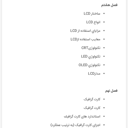
فصل هشتم
ساختار LCD
انواع LCD
مزایاي استفاده از LCD
معایب استفاده ازLCD
تکنولوژیCRT
تکنولوژي LED
تکنولوژي OLED
مدارLCD
فصل نهم
کارت گرافیک
کارت گرافیک
استاندارد های كارت گرافیك
اجزای کارت گرافیک (به ترتیب عملکرد)