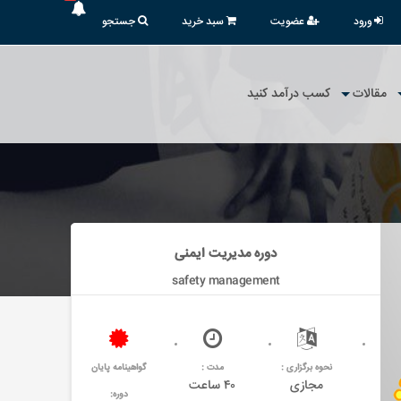
ورود
عضویت
سبد خرید
جستجو
مقالات
کسب درآمد کنید
دوره مدیریت ایمنی
safety management
نحوه برگزاری :
مدت :
گواهینامه پایان
مجازی
۴۰ ساعت
دوره: