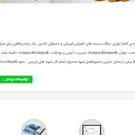
 ایمنی یک دوره ی کاملا تئوری درقالب بسته های آموزشی فیزیکی و محتوای آنلاین. یک میانبر واقعی برای صرف
جویی در وقت، انرژی و هزینه. درباره دوره: هر سازمانی باید فعالیت هایی تحت عنوان &lsaquo;&lsaquo; مدیریت ایمنی و بهداشت &saquo;&rsaquo
کارگران بدون ترس از حادثه و بیماریهای شغلی به کار ادامه دهند.این فعالیت ها بیش تر شامل تدوین دستورالعمل شیوة صحیح ان
توضیحات بیشتر...