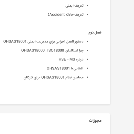
تعریف ایمنی
تعریف حادثه Accident)
فصل دوم
دستور العمل اجرایی برای مدیریت ایمنی OHSAS18001
چرا استاندارد OHSAS18000 ، ISO18000
درباره HSE – MS
آشنايي با OHSAS18001
محاسن نظام OHSAS18001 براي كاركنان
مجوزات