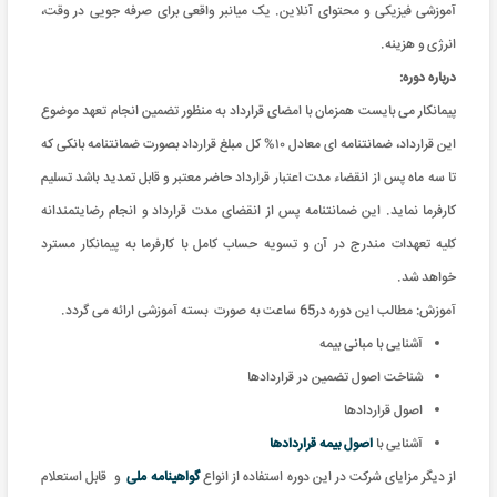
آموزشی فیزیکی و محتوای آنلاین. یک میانبر واقعی برای صرفه جویی در وقت،
انرژی و هزینه
.
درباره دوره:
پیمانکار می بایست همزمان با امضای قرارداد به منظور تضمین انجام تعهد موضوع
این قرارداد، ضمانتنامه ای معادل ۱۰% کل مبلغ قرارداد بصورت ضمانتنامه بانکی که
تا سه ماه پس از انقضاء مدت اعتبار قرارداد حاضر معتبر و قابل تمدید باشد تسلیم
کارفرما نماید. این ضمانتنامه پس از انقضای مدت قرارداد و انجام رضایتمندانه
کلیه تعهدات مندرج در آن و تسویه حساب کامل با کارفرما به پیمانکار مسترد
خواهد شد.
آموزش: مطالب این دوره در65 ساعت به صورت بسته آموزشی ارائه می گردد
.
آشنایی با مبانی بیمه
شناخت اصول تضمین در قراردادها
اصول قراردادها
آشنایی با
اصول بیمه قراردادها
از دیگر مزایای شرکت در این دوره استفاده از انواع
گواهینامه ملی
و
قابل استعلام