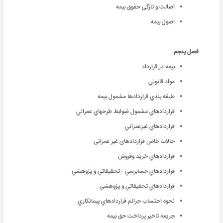
اصالت و تازگى حقوق بيمه
اصول بیمه
فصل پنجم
بیمه در قرارداد
مواد قانوني
طبقه بندي قراردادها مشمول بیمه
قراردادهاي مشمول ضوابط طرحهاي عمراني
قراردادهاي غيرعمراني
حالات خاص قراردادهای غیر عمرانی
قراردادهاي خريد وفروش
قراردادهاي حسابرسي - تحقيقاتي و پژوهشي
قراردادهاي تحقيقاتي و پژوهشي
نحوه احتساب جرائم قراردادهاي پيمانكاري
جريمه تاخير پرداخت حق بيمه