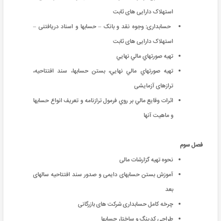
استهلاک دارایی های ثابت
حسابداری: وجوه نقد و بانک – حسابها و اسناد دریافتنی –
استهلاک دارایی های ثابت
تهيه صورتهاي مالي نهايي
تهيه صورتهاي مالي نهايي، بستن حسابها، سند افتتاحيه،
ترازهای آزمایشی
اثرات وقايع مالي بر روي فرمول ترازنامه و تعریف انواع حسابها
و ماهیت آنها
فصل سوم
نحوه تهیه گزارشات مالی
آموزش بستن حسابهای دایمی و صدور سند افتتاحیه سالهای
بعد
چرخه کامل حسابداری شرکت های بازرگانی
طراحی کدینگ و ساختار حسابها