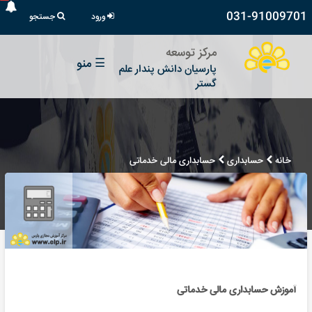
031-91009701
ورود
جستجو
مرکز توسعه
☰
منو
پارسیان دانش پندار علم
گستر
خانه
حسابداری
حسابداری مالی خدماتی
آموزش حسابداری مالی خدماتی