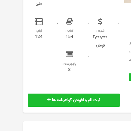
ملی
شهریه :
کتاب :
فیلم :
124
154
۲,۰۰۰,۰۰۰
ی
تومان
،
ت
پاورپوینت :
8
ثبت نام و افزودن گواهینامه ها