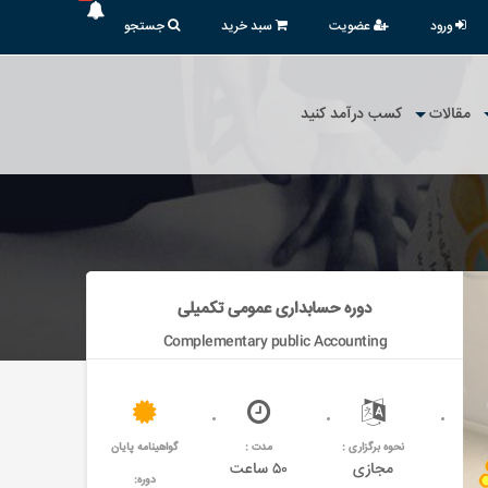
ورود
عضویت
سبد خرید
جستجو
مقالات
کسب درآمد کنید
دوره حسابداری عمومی تکمیلی
Complementary public Accounting
نحوه برگزاری :
مدت :
گواهینامه پایان
مجازی
۵۰ ساعت
دوره: