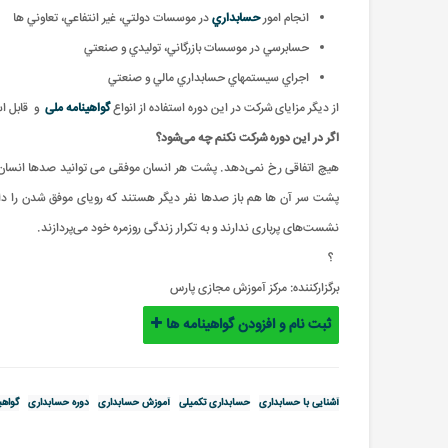
انجام امور
حسابداري
در موسسات دولتي، غير انتفاعي، تعاوني ها
حسابرسي در موسسات بازرگاني، توليدي و صنعتي
اجراي سيستمهاي حسابداري مالي و صنعتي
از دیگر مزایای شرکت در این دوره استفاده از انواع
گواهینامه ملی
و
قابل ا
اگر در این دوره شرکت نکنم چه می‌شود؟
هیچ اتفاقی رخ نمی‌دهد. پشت هر انسان موفقی می توانید صدها انسان را
پشت سر آن ها هم باز صدها نفر دیگر هستند که رویای موفق شدن را دا
نشست‌های پرباری ندارند و به تکرار زندگی روزمره خود می‌پردازند.
؟
برگزارکننده:
مرکز آموزش مجازی پارس
ثبت نام و افزودن گواهینامه ها
آشنایی با حسابداری
حسابداری تکمیلی
آموزش حسابداری
دوره حسابداری
گواهی