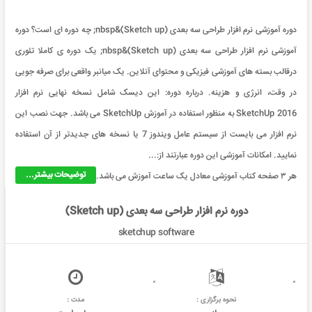
دوره آموزشی نرم افزار طراحی سه بعدی (Sketch up)&nbsp; چه دوره ای است؟ دوره
آموزشی نرم افزار طراحی سه بعدی (Sketch up)&nbsp; یک دوره ی کاملا تئوری
درقالب بسته های آموزشی فیزیکی و محتوای آنلاین. یک میانبر واقعی برای صرفه جویی
در وقت، انرژی و هزینه. درباره دوره: این دیسک شامل نسخه نهایی نرم افزار
SketchUp 2016 به منظور استفاده در آموزش SketchUp می باشد. جهت نصب این
نرم افزار می بایست از سیستم عامل ویندوز 7 یا نسخه های جدیدتر از آن استفاده
نمایید. امکانات آموزشی این دوره عبارتند از:...
توضیحات بیشتر...
هر ۳ صفحه کتاب آموزشی معادل یک ساعت آموزش می باشد.
دوره نرم افزار طراحی سه بعدی (Sketch up)
sketchup software
نحوه برگزاری :
مدت :