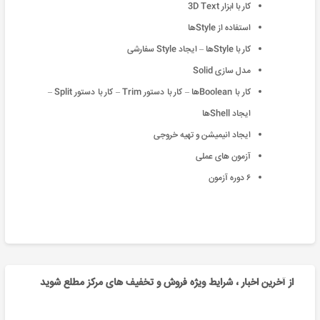
کار با ابزار 3D Text
استفاده از Styleها
کار با Styleها – ایجاد Style سفارشی
مدل سازی Solid
کار با Booleanها – کار با دستور Trim – کار با دستور Split –
ایجاد Shellها
ایجاد انیمیشن و تهیه خروجی
آزمون های عملی
۶ دوره آزمون
از آخرین اخبار ، شرایط ویژه فروش و تخفیف های مرکز مطلع شوید