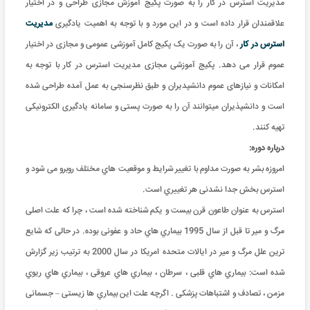
مدیریت استرس در کار را به صورت پکیج آموزش مجازی طراحی و در اختیار
علاقمندان قرار داده است و در این مورد و با توجه به اهمیت یادگیری
مدیریت
استرس در کار
، آن را به صورت یک پکیج کامل آموزشی عمومی و مجازی در اختیار
عموم قرار می دهد. پکیج آموزشی مجازی مدیریت استرس در کار با توجه به
امکانات و نیازهای عموم دانشپدیران و طبق نظرسنجی به عمل آمده طراحی شده
است و دانشپذیران میتوانند آن را به صورت پستی و سامانه یادگیری الکترونیکی
تهیه کنند.
درباره دوره:
امروزه بشر به صورت مداوم با تغییر شرایط و موقعیت هاي مختلف روبرو می شود و
استرس بخش جدا نشدنی هر تغییري است.
استرس به عنوان طاعون قرن بیست و یکم شناخته شده است ، چرا که علت اصلی
مرگ و میر تا قبل از سال 1995 بیماري هاي حاد و عفونی بوده. در حالی که شایع
ترین علل مرگ و میر در ایالات متحده امریکا در سال 2000 به ترتیب زیر گزارش
شده است: بیماري هاي قلبی ، سرطان ، بیماري هاي عروقی ، بیماري هاي ریوي
مزمن ، تصادف و اشتباهات پزشکی . اگرچه علت این بیماري ها زیستی – جسمانی