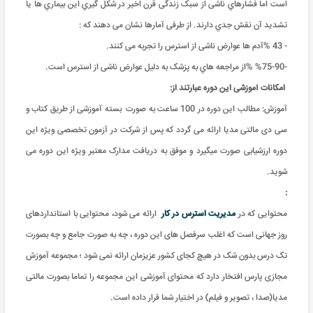
است اما فشارهاي ناشی از سبک زندگی قرن اخیر در شکل گیري این بیماري ها یا
تشدید آن نقش جدي دارند. از طرفی آمارها نشان می دهند که :
- 43 %آدم ها عوارض ناشی از استرس را تجربه می کنند.
-90-%75 %از مراجعه هاي به پزشک به دلیل عوارض ناشی از استرس است.
امکانات آموزشی این دوره عبارتند از
:
آموزش: مطالب این دوره در 100 ساعت به صورت بسته آموزشی از طریق کتاب و
سی دی مالتی مدیا ارائه می گردد که پس از شرکت در آزمون تخصصی ویژه این
دوره ارزشیابی صورت میگیرد و موفق به دریافت مدارک معتبر ویژه این دوره می
شوید.
:
محتوایی که در
مدیریت استرس در کار
ارائه می شود، محتوایی با استانداردهای
روز جهانی است که اغلب سرفصل های این دوره ، چه به صورت جامع و چه بصورت
تک درس بدون شک در هیچ کجای کشور عزیزمان ارائه نمی شود ؛ مجموعه آموزش
مجازی پارس افتخار دارد که محتوای آموزشی این مجموعه را تماما بصورت مالتی
مدیا(صدا ، تصویر و فیلم) در اختیار شما قرار داده است.