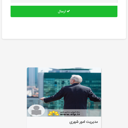
ارسال
یت امور شهری
MBA گرایش گردشگری