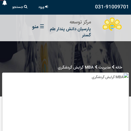
031-91009701
ورود
جستجو
مرکز توسعه
☰
منو
پارسیان دانش پندار علم
گستر
خانه
مدیریت
MBA گرایش گردشگری