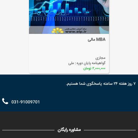
MBA مالی
مجازی
گواهینامه پایان دوره :
ملی
۲,۰۰۰,۰۰۰ تومان
۷ روز هفته ۲۴ ساعته پاسخگوی شما هستیم.
031-91009701
مشاوره رایگان