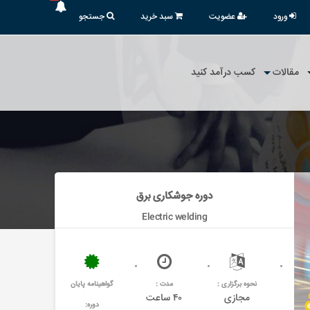
ورود
عضویت
سبد خرید
جستجو
مقالات
کسب درآمد کنید
دوره جوشکاری برق
Electric welding
نحوه برگزاری :
مدت :
گواهینامه پایان
مجازی
۴۰ ساعت
دوره: