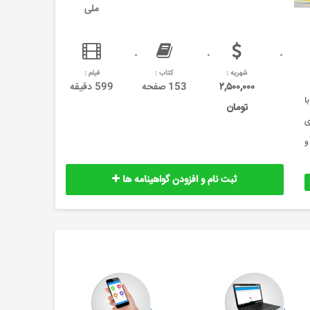
ملی
شهریه :
کتاب :
فیلم :
۲,۵۰۰,۰۰۰
153 صفحه
599 دقیقه
ا
تومان
ی
و
ثبت نام و افزودن گواهینامه ها