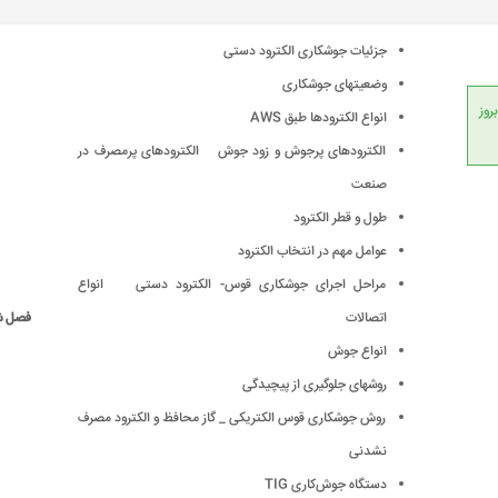
جزئیات جوشکاری الکترود دستی
وضعیتهای جوشکاری
انداردهای جهانی، امکان بروز
انواع الکترودها طبق AWS
الکترودهای پرجوش و زود جوش الکترودهای پرمصرف در
صنعت
طول و قطر الکترود
عوامل مهم در انتخاب الکترود
مراحل اجرای جوشکاری قوس- الکترود دستی انواع
اتصالات
فصل 
انواع جوش
روشهای جلوگیری از پیچیدگی
روش جوشکاری قوس الکتریکی _ گاز محافظ و الکترود مصرف
نشدنی
دستگاه جوش‌کاری TIG