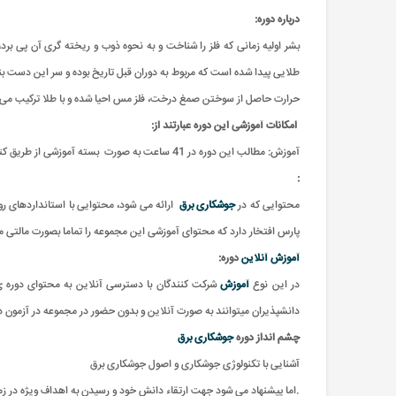
درباره دوره:
بشر اولیه زمانی که فلز را شناخت و به نحوه ذوب و ریخته گری آن پی ب
طلایی پیدا شده است که مربوط به دوران قبل تاریخ بوده و سر این دست
حرارت حاصل از سوختن صمغ درخت، فلز مس احیا شده و با طلا ترکیب می 
امکانات آموزشی این دوره عبارتند از
:
آموزش: مطالب این دوره در 41 ساعت به صورت بسته آموزشی از طریق کتاب و سی دی مالتی مدیا ارائه می گردد که پس از شرکت در آزمون تخصصی ویژه این دوره ارزشیابی صورت میگیرد و موفق به دریافت مدارک معتبر ویژه این دوره می شوید.
:
محتوایی که در
جوشکاری برق
ارائه می شود، محتوایی با استانداردهای
پارس افتخار دارد که محتوای آموزشی این مجموعه را تماما بصورت مالتی مدی
آموزش آنلاین
دوره:
در این نوع
آموزش
شرکت کنندگان با دسترسی آنلاین به محتوای دوره ی 
دانشپذیران میتوانند به صورت آنلاین و بدون حضور در مجموعه در آزمون دو
چشم انداز دوره
جوشکاری برق
آشنایی با تکنولوژی جوشکاری و اصول جوشکاری برق
.اما پیشنهاد می شود جهت ارتقاء دانش خود و رسیدن به اهداف ویژه در زم