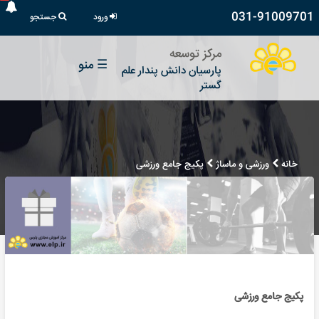
031-91009701
ورود
جستجو
مرکز توسعه
☰
منو
پارسیان دانش پندار علم
گستر
خانه
ورزشی و ماساژ
پکیج جامع ورزشی
پکیج جامع ورزشی