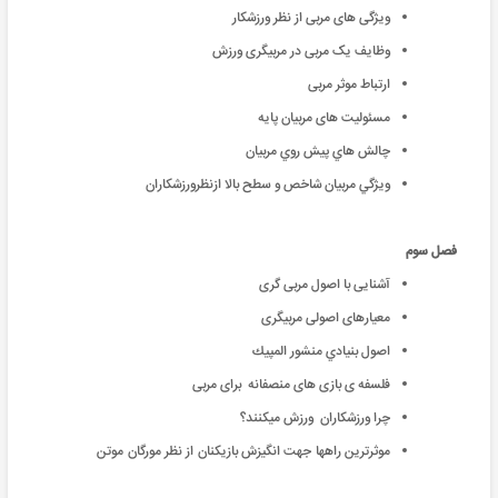
ویژگی های مربی از نظر ورزشکار
وظایف یک مربی در مربیگری ورزش
ارتباط موثر مربی
مسئولیت های مربیان پایه
چالش هاي پيش روي مربيان
ويژگي مربيان شاخص و سطح بالا ازنظرورزشکاران
فصل سوم
آشنایی با اصول مربی گری
معیارهای اصولی مربیگری
اصول بنيادي منشور المپيك
فلسفه ی بازی های منصفانه برای مربی
چرا ورزشكاران ورزش میکنند؟
موثرترين راهها جهت انگيزش بازيكنان از نظر مورگان موتن