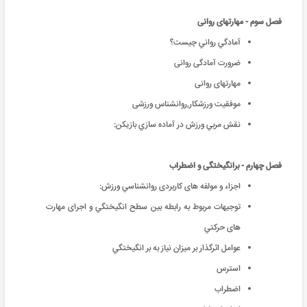
فصل سوم - مهارتهای روانی
آمادگي رواني چيست؟
ضرورت آمادگی روانی
مهارتهای روانی
موفقیت ورزشکار,روانشناس ورزشی
نقش مربي ورزش در آماده سازي بازيكن:
فصل چهارم - برانگیختگی و اضطراب
اجزاء و مولفه های کاربردی روانشناسي ورزش:
توجيهات مربوط به رابطه بين سطح انگيختگي و اجرای مهارت
های حرکتي
عوامل اثرگذار بر ميزان نياز به بر انگيختگي
استرس
اضطراب