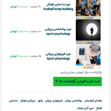
دوره بدنسازی فوتبال
۴۰ ساعت
۲,۰۰۰,۰۰۰
تومان
football body-building
دوره روانشناسی ورزشی
۱۰۰ ساعت
۲,۰۰۰,۰۰۰
تومان
sport psychology
دوره فیزیولوژی ورزشی
۷۵ ساعت
۲,۰۰۰,۰۰۰
تومان
Sport physiology
برگزارکننده:
مرکز آموزش مجازی پارس
ثبت نام و افزودن گواهینامه ها
راهنمای کوهستان
روانشناسی ورزشی
فیزیولوژی ورزشی
پکیج
مربیگری فوتبال
بدنسازی
فوتبال
مربی گری بیلیارد