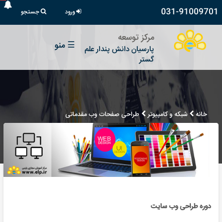
031-91009701
ورود
جستجو
مرکز توسعه
☰
منو
پارسیان دانش پندار علم
گستر
خانه
شبکه و کامپیوتر
طراحی صفحات وب مقدماتی
دوره طراحی وب سایت