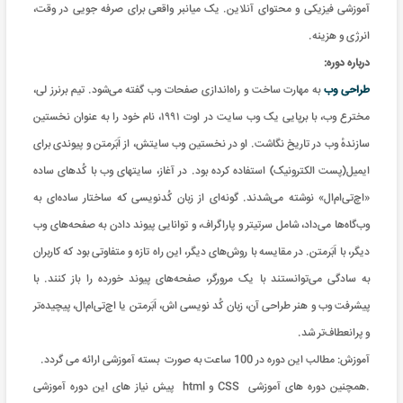
آموزشی فیزیکی و محتوای آنلاین. یک میانبر واقعی برای صرفه جویی در وقت،
انرژی و هزینه
.
درباره دوره:
طراحی وب
به مهارت ساخت و راه‌اندازی صفحات وب گفته می‌شود. تیم برنرز لی،
مخترع وب، با برپایی یک وب سايت در اوت ۱۹۹۱، نام خود را به عنوان نخستین
سازندهٔ وب در تاریخ نگاشت. او در نخستین وب‌ سایتش، از اَبَرمتن و پیوندی برای
ایمیل(پست الکترونیک) استفاده کرده بود. در آغاز، سایتهای وب با کُدهای ساده
«اچ‌تی‌ام‌ال» نوشته می‌شدند. گونه‌ای از زبان کُدنویسی که ساختار ساده‌ای به
وب‌گاه‌ها می‌داد، شامل سرتیتر و پاراگراف، و توانایی پیوند دادن به صفحه‌های وب
دیگر، با اَبَرمتن. در مقایسه با روش‌های دیگر، این راه تازه و متفاوتی بود که کاربران
به سادگی می‌توانستند با یک مرورگر، صفحه‌های پیوند خورده را باز کنند. با
پیشرفت وب و هنر طراحی آن، زبان کُد نویسی اش، اَبَرمتن یا اچ‌تی‌ام‌ال، پیچیده‌تر
و پرانعطاف‌تر شد.
آموزش: مطالب این دوره در 100 ساعت به صورت بسته آموزشی ارائه می گردد
.
.
همچنین دوره های آموزشی CSS و html پیش نیاز های این دوره آموزشی