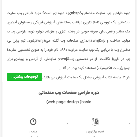
دوره طراحی وب سایت مقدماتی&nbsp;چه دوره ای است؟ دوره طراحی وب سایت
مقدماتی یک دوره ی کاملا تئوری درقالب بسته های آموزشی فیزیکی و محتوای آنلاین.
یک میانبر واقعی برای صرفه جویی در وقت، انرژی و هزینه. درباره دوره: طراحی وب به
مهارت ساخت و راه&zwnj;اندازی صفحات وب گفته می&zwnj;شود. تیم برنرز لی،
مخترع وب، با برپایی یک وب سايت در اوت ۱۹۹۱، نام خود را به عنوان نخستین سازندهٔ
وب در تاریخ نگاشت. او در نخستین وب&zwnj; سایتش، از اَبَرمتن و پیوندی برای
ایمیل(پست الکترونیک) استفاده کرده بود. در آغ...
توضیحات بیشتر...
هر ۳ صفحه کتاب آموزشی معادل یک ساعت آموزش می باشد.
دوره طراحی صفحات وب مقدماتی
(web page design (basic
نحوه برگزاری :
مدت :