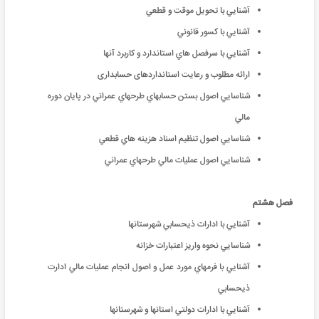
آشنايي با تحويل موقت و قطعي
آشنايي با كسور قانوني
آشنايي با سرفصل هاي استاندارد و كاربرد آنها
ارائه‌ مطلوب‌ و رعایت‌ استانداردهای‌ حسابداری‌
شناسايي اصول بستن حسابهاي طرحهاي عمراني در پايان دوره
مالي
شناسايي اصول تنظيم اسناد هزينه هاي قطعي
شناسايي اصول عمليات مالي طرحهاي عمراني
فصل هشتم
آشنايي با ادارات ذيحسابي شهرستانها
شناسايي نحوه واريز اعتبارات خزانه
آشنايي با فرمهاي مورد عمل و اصول انجام عمليات مالي ادارت
ذيحسابي
آشنايي با ادارات دولتي استانها و شهرستانها