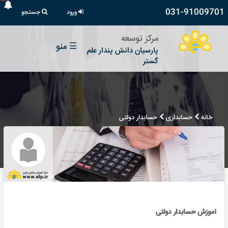
031-91009701
ورود
جستجو
مرکز توسعه
☰
منو
پارسیان دانش پندار علم
گستر
خانه
حسابداری
حسابدار دولتی
آموزش حسابدار دولتی