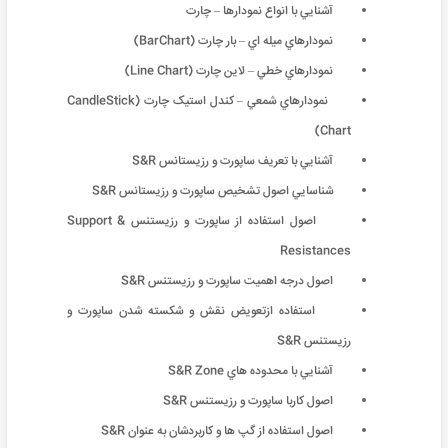
آشنايي با انواع نمودارها – چارت
نمودارهاي ميله اي – بار چارت (BarChart)
نمودارهاي خطي – لاین چارت (Line Chart)
نمودارهاي شمعي – کندل استیک چارت (CandleStick
Chart)
آشنايي با تعريف ساپورت و رزیستانس S&R
شناسايي اصول تشخيص ساپورت و رزیستانس S&R
اصول استفاده از ساپورت و رزیستنس Support &
Resistances
اصول درجه اهميت ساپورت و رزیستنس S&R
استفاده ازتعويض نقش و شکسته شدن ساپورت و
رزیستنس S&R
آشنايي با محدوده هاي S&R Zone
اصول کاربا ساپورت و رزیستنس S&R
اصول استفاده از گپ ها و کاربردشان به عنوان S&R