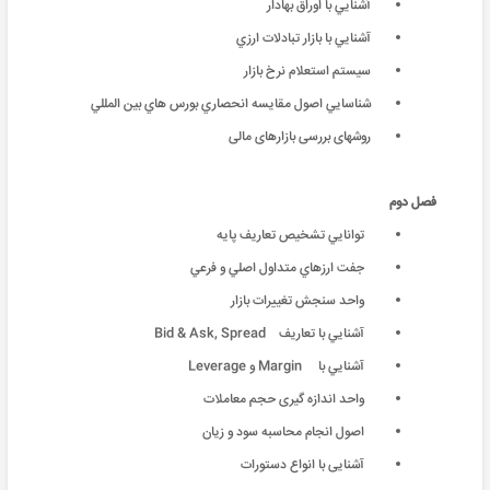
آشنايي با اوراق بهادار
آشنايي با بازار تبادلات ارزي
سیستم استعلام نرخ بازار
شناسايي اصول مقايسه انحصاري بورس هاي بين المللي
روشهای بررسی بازارهای مالی
فصل دوم
توانايي تشخيص تعاريف پايه
جفت ارزهاي متداول اصلي و فرعي
واحد سنجش تغییرات بازار
آشنايي با تعاريف Bid & Ask, Spread
آشنايي با Margin و Leverage
واحد اندازه گیری حجم معاملات
اصول انجام محاسبه سود و زیان
آشنایی با انواع دستورات