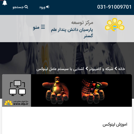
031-91009701
ورود
جستجو
مرکز توسعه
☰
منو
پارسیان دانش پندار علم
گستر
خانه
شبکه و کامپیوتر
آشنایی با سیستم عامل لینوکس
آموزش لینوکس