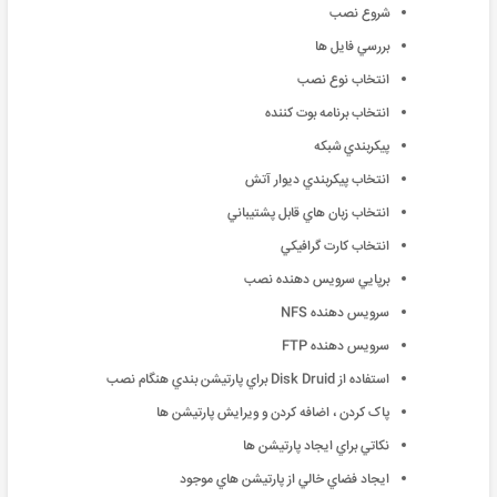
شروع نصب
بررسي فايل ها
انتخاب نوع نصب
انتخاب برنامه بوت کننده
پيکربندي شبکه
انتخاب پيکربندي ديوار آتش
انتخاب زبان هاي قابل پشتيباني
انتخاب کارت گرافيکي
برپايي سرويس دهنده نصب
سرويس دهنده NFS
سرويس دهنده FTP
استفاده از Disk Druid براي پارتيشن بندي هنگام نصب
پاک کردن ، اضافه کردن و ويرايش پارتيشن ها
نکاتي براي ايجاد پارتيشن ها
ايجاد فضاي خالي از پارتيشن هاي موجود