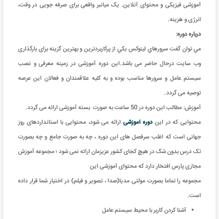
آموزشی فیزیکی و محتوای آنلاین. یک میانبر واقعی برای صرفه جویی در وقت،
انرژی و هزینه
.
درباره دوره:
مي توان گفت سرورهاي لينوکس يکي از پرکاربردترين و بهترين گزينه برای بارگذاری
وب سایت درحال حاضر می باشد.این دوره آموزشی در زمینه معرفی و نصب
سیستم عامل و سرورها مناسب بوده و به کلیه علاقمندان و فعالان این عرصه
توصیه می گردد.
آموزش: مطالب این دوره در 50 ساعت به صورت بسته آموزشی ارائه می گردد
.
محتوایی که در این
دوره آموزشی
ارائه می شود، محتوایی با استانداردهای روز
جهانی است که اغلب سرفصل های این دوره ، چه به صورت جامع و چه بصورت
تک درس بدون شک در هیچ کجای کشور عزیزمان ارائه نمی شود ؛ مجموعه آموزش
مجازی پارس افتخار دارد که محتوای آموزشی این
مجموعه را تماما بصورت مولتی مدیا(صدا ، تصویر و فیلم) در اختیار شما قرار داده
است
.
آشنا کردن کاربر با محیط سیستم عامل