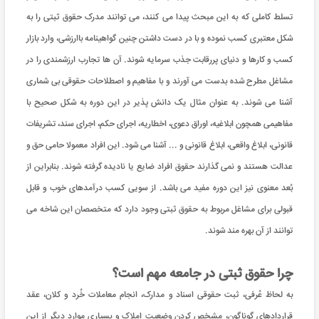
تسلط کاملی که به این مبحث پیدا می کنند، می توانند مدرک حقوق ثبتی را به
شکل معتبری کسب نموده و با در دست داشتن چنین گواهینامه باارزشی، وارد بازار
کسب و کارها و دنیای پررقابت جذب سرمایه شوند. آن ها تجارب ارزشمندی را در
مشاغل مطرح شده بدست می آورند و با مفاهیم و اصطلاحات حقوقی بی شماری
آشنا می شوند. به عنوان مثال یک دانش پذیر در این دوره به شکل صحیح با
مفاهیمی همچون ابلاغیه، اوراق دعوی، اخطاریه، اجرای حکم، اجرای سند، تشریفات
قانونی، ابلاغ واقعی، ابلاغ قانونی و ... آشنا می شود. این افراد معمولا حامی حق و
عدالت هستند و نمی گذارند حقوق افراد ضایع یا نادیده گرفته شوند. بنابراین از
بُعد معنوی نیز این دوره مفید می باشد. از سویی کسب درآمدهای خوب و قابل
قبولی برای مشاغل مربوط به حقوق ثبتی وجود دارد که متخصصان این شاخه می
توانند از آن بهره مند شوند.
چرا حقوق ثبتی در جامعه مهم است؟
به لحاظ عُرفی، ثبت حقوقی اسناد و مدارک، انجام معاملات خُرد و کلان، عقد
قراردادهای گوناگون، مشخص کردن وضعیت املاک و بسیاری موارد دیگر از این