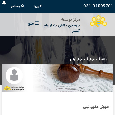
031-91009701
ورود
جستجو
مرکز توسعه
☰
منو
پارسیان دانش پندار علم
گستر
خانه
حقوق
حقوق ثبتی
آموزش حقوق ثبتی