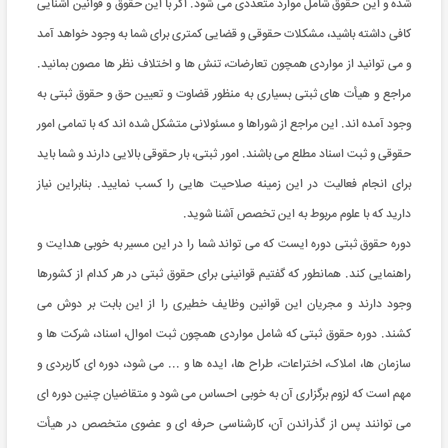
شده و این حقوق شامل موارد متعددی می شود. اگر با این حقوق و قوانین آشنایی
کافی داشته باشید، مشکلات‌ حقوقی و قضایی کمتری برای شما به وجود خواهد آمد
و می توانید از مواردی همچون تعارضات، تنش ها و اختلاف نظر ها مصون بمانید.
مراجع و هیأت های ثبتی بسیاری به منظور قضاوت و تعیین حق و حقوق ثبتی به
وجود آمده اند. این مراجع از شوراها و مسئولانی متشکل شده اند که با تمامی امور
حقوقی و ثبت اسناد مطلع می باشند. امور ثبتی، بار حقوقی بالایی دارند و شما باید
برای انجام فعالیت در این زمینه صلاحیت هایی را کسب نمایید. بنابراین نیاز
دارید که با علوم مربوط به این تخصص آشنا شوید.
دوره حقوق ثبتی دوره ایست که می تواند شما را در این مسیر به خوبی هدایت و
راهنمایی کند. همانطور که گفتیم قوانینی برای حقوق ثبتی در هر کدام از کشورها
وجود دارند و مجریان این قوانین وظایف خطیری را از این بابت بر دوش می
کشند. دوره حقوق ثبتی که شامل مواردی همچون ثبت اموال، اسناد، شرکت ها و
سازمان ها، املاک، اختراعات، طراح ها، ایده ها و ... می شود، دوره ای کاربردی و
مهم است که لزوم برگزاری آن به خوبی احساس می شود و متقاضیان چنین دوره ای
می توانند پس از گذراندن آن، کارشناسی حرفه ای و عضوی متخصص در هیأت