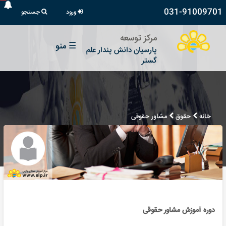
031-91009701
ورود
جستجو
مرکز توسعه
☰
منو
پارسیان دانش پندار علم
گستر
خانه
حقوق
مشاور حقوقی
دوره آموزش مشاور حقوقی