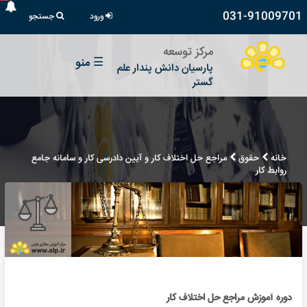
031-91009701
ورود
جستجو
مرکز توسعه
☰
منو
پارسیان دانش پندار علم
گستر
خانه
حقوق
مراجع حل اختلاف کار و آیین دادرسی کار و سامانه جامع
روابط کار
دوره آموزش مراجع حل اختلاف کار