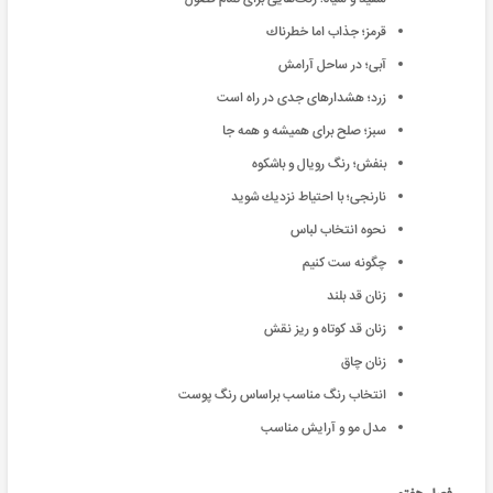
قرمز؛ جذاب اما خطرناك
آبی؛ در ساحل آرامش
زرد؛ هشدار‌های جدی در راه است
سبز؛ صلح برای همیشه و همه جا
بنفش؛ رنگ رویال و باشكوه
نارنجی؛ با احتیاط نزدیك شوید
نحوه انتخاب لباس
چگونه ست کنیم
زنان قد بلند
زنان قد کوتاه و ریز نقش
زنان چاق
انتخاب رنگ مناسب براساس رنگ پوست
مدل مو و آرایش مناسب