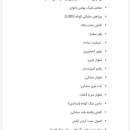
عناصر شیک پوشی بانوان
پیراهن مشکی کوتاه (LBD):
کفش تخت باله:
بلوز سفید:
.تیشرت ساده:
پلیور کشمیری:
شلوار جین:
پالتو کمربنددار:
شلوار مشکی:
کت بلیزر مشکی:
شلوار دم پا گشاد:
دامن تنگ کوتاه (مدادی):
کفش پاشنه بلند مشکی:
اصول ست کردن لباس
سفید و سیاه؛ رنگ‌هایی برای تمام فصول