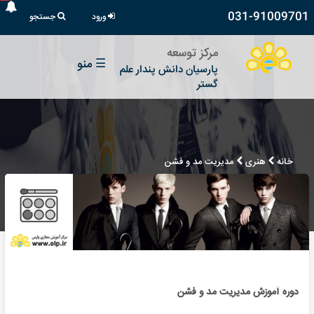
031-91009701
ورود
جستجو
مرکز توسعه
☰
منو
پارسیان دانش پندار علم
گستر
خانه
هنری
مدیریت مد و فشن
دوره آموزش مدیریت مد و فشن