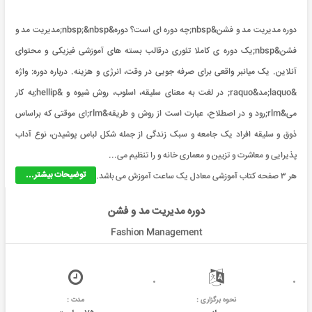
دوره مدیریت مد و فشن&nbsp;چه دوره ای است؟ دوره&nbsp;&nbsp;مدیریت مد و
فشن&nbsp;یک دوره ی کاملا تئوری درقالب بسته های آموزشی فیزیکی و محتوای
آنلاین. یک میانبر واقعی برای صرفه جویی در وقت، انرژی و هزینه. درباره دوره: واژه
&laquo;مد&raquo; در لغت به معناى سلیقه، اسلوب، روش شیوه و &hellip;به کار
مى&rlm;رود و در اصطلاح، عبارت است از روش و طریقه&rlm;اى موقتى که براساس
ذوق و سلیقه افراد یک جامعه و سبک زندگى از جمله شکل لباس پوشیدن، نوع آداب
پذیرایى و معاشرت و تزیین و معمارى خانه و را تنظیم مى...
توضیحات بیشتر...
هر ۳ صفحه کتاب آموزشی معادل یک ساعت آموزش می باشد.
دوره مدیریت مد و فشن
Fashion Management
نحوه برگزاری :
مدت :