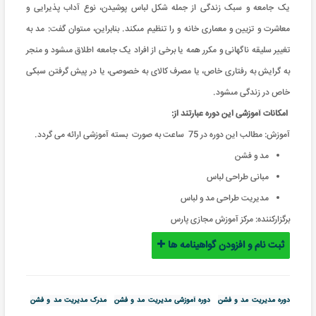
یک جامعه و سبک زندگى از جمله شکل لباس پوشیدن، نوع آداب پذیرایى و
معاشرت و تزیین و معمارى خانه و را تنظیم مى‏کند. بنابراین، مى‏توان گفت: مد به
تغییر سلیقه ناگهانى و مکرر همه یا برخى از افراد یک جامعه اطلاق مى‏شود و منجر
به گرایش به رفتارى خاص، یا مصرف کالاى به خصوصى، یا در پیش گرفتن سبکى
خاص در زندگى مى‏شود.
امکانات آموزشی این دوره عبارتند از
:
آموزش: مطالب این دوره در 75 ساعت به صورت بسته آموزشی ارائه می گردد.
مد و فشن
مبانی طراحی لباس
مدیریت طراحی مد و لباس
برگزارکننده:
مرکز آموزش مجازی پارس
ثبت نام و افزودن گواهینامه ها
دوره مدیریت مد و فشن
دوره آموزشی مدیریت مد و فشن
مدرک مدیریت مد و فشن