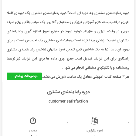
دوره رضایتمندی مشتری چه دوره ای است؟ دوره رضایتمندی مشتری یک دوره ی کاملا
تئوری درقالب بسته های آموزشی فیزیکی و محتوای آنلاین. یک میانبر واقعی برای صرفه
جویی در وقت، انرژی و هزینه. درباره دوره: در دنياي امروز اندازه گيري رضايتمندي
مشتريان اهميت زيادي پيدا کرده است.رضايتمندي مشتري يک احساس است و براي
بهبود آن بايد آنرا به يک شاخص کمي تبديل نمود.مدلهاي شاخص رضايتمندي مشتري
راهکاري براي اين فرايند تبديل است.جمع آوري داده ها براي اين فرايند نيز توسط
پرسشنامه و با تکنيکهاي مختلفي انجام مي شو...
توضیحات بیشتر...
هر ۳ صفحه کتاب آموزشی معادل یک ساعت آموزش می باشد.
دوره رضایتمندی مشتری
customer satisfaction
نحوه برگزاری :
مدت :