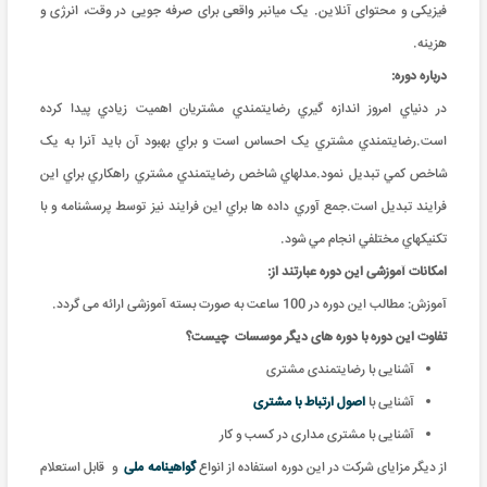
فیزیکی و محتوای آنلاین. یک میانبر واقعی برای صرفه جویی در وقت، انرژی و
هزینه.
درباره دوره:
در دنياي امروز اندازه گيري رضايتمندي مشتريان اهميت زيادي پيدا کرده
است.رضايتمندي مشتري يک احساس است و براي بهبود آن بايد آنرا به يک
شاخص کمي تبديل نمود.مدلهاي شاخص رضايتمندي مشتري راهکاري براي اين
فرايند تبديل است.جمع آوري داده ها براي اين فرايند نيز توسط پرسشنامه و با
تکنيکهاي مختلفي انجام مي شود.
امکانات آموزشی این دوره عبارتند از:
آموزش: مطالب این دوره در 100 ساعت به صورت بسته آموزشی ارائه می گردد.
تفاوت این دوره با دوره های دیگر موسسات چیست؟
آشنایی با رضایتمندی مشتری
آشنایی با
اصول ارتباط با مشتری
آشنایی با مشتری مداری در کسب و کار
از دیگر مزایای شرکت در این دوره استفاده از انواع
گواهینامه ملی
و
قابل استعلام