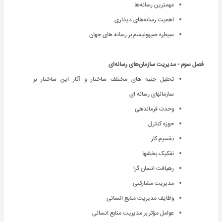
مهمترین رسانه‌ها
اﻫﻤﯿﺖ رﺳﺎﻧﻪﻫﺎی دﯾﺪاری
سیطره صیهونیسم بر رسانه های جهان
فصل سوم - مدیریت سازمان‌های رسانه‌ای
تحلیل جنبه های مختلف ساختار و آثار این ساختار بر
سازمانهای رسانه ای
وحدت فرماندهی
حوزه کنترل
تقسیم کار
تفکیک بخشها
رهیافت انسان گرا
مدیریت مشارکتی
وظایف مدیریت منابع انسانی
عوامل مؤثر بر مدیریت منابع انسانی