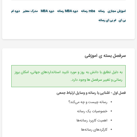
آموزش مجازی
رسانه
mba رسانه
دوره MBA رسانه
دوره MBA
مدرک معتبر
دوره ام
بی ای
ام بی ای رسانه
سرفصل بسته ی آموزشی
به دلیل تطابق با دانش به روز و مورد تایید استانداردهای جهانی، امکان بروز
رسانی و تغییر سرفصل ها وجود دارد.
فصل اول - آشنایی با رسانه و وسایل ارتباط جمعی
رسانه چیست و چه می‌کند؟
ﺧﺼﻮﺻﯿﺎت ﯾﮏ رﺳﺎﻧﻪ
اﻫﻤﯿﺖ ﮐﺎرﺑﺮد رﺳﺎﻧﻪ‌ﻫﺎ
کارکرد‌های رسانه‌ها