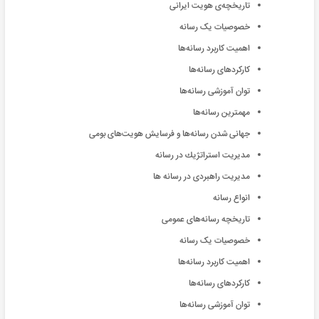
تاریخچه‌ی هویت ایرانی
ﺧﺼﻮﺻﯿﺎت ﯾﮏ رﺳﺎﻧﻪ
اﻫﻤﯿﺖ ﮐﺎرﺑﺮد رﺳﺎﻧﻪ‌ﻫﺎ
کارکرد‌های رسانه‌ها
ﺗﻮان آﻣﻮزﺷﯽ رﺳﺎﻧﻪ‌ﻫﺎ
مهمترین رسانه‌ها
جهانی شدن رسانه‌ها و فرسایش هویت‌های بومی
مديريت‌ استراتژيك‌ در رسانه
مدیریت راهبردی در رسانه ها
انواع رسانه
تاریخچه رسانه‌های عمومی
ﺧﺼﻮﺻﯿﺎت ﯾﮏ رﺳﺎﻧﻪ
اﻫﻤﯿﺖ ﮐﺎرﺑﺮد رﺳﺎﻧﻪ‌ﻫﺎ
کارکرد‌های رسانه‌ها
ﺗﻮان آﻣﻮزﺷﯽ رﺳﺎﻧﻪ‌ﻫﺎ