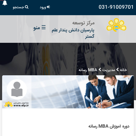
031-91009701
ورود
جستجو
مرکز توسعه
☰
منو
پارسیان دانش پندار علم
گستر
خانه
مدیریت
MBA رسانه
دوره آموزش MBA رسانه