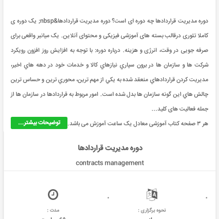
دوره مدیریت قراردادها چه دوره ای است؟ دوره مدیریت قراردادها&nbsp; یک دوره ی
کاملا تئوری درقالب بسته های آموزشی فیزیکی و محتوای آنلاین. یک میانبر واقعی برای
صرفه جویی در وقت، انرژی و هزینه. درباره دوره: با توجه به افزايش روز افزون رويکرد
شرکت ها و سازمان ها در برون سپاري نيازهاي کالا و خدمات خود در دهه هاي اخير،
مديريت کردن قراردادهاي منعقد شده به يکي از مهم ترين، محوري ترين و حساس ترين
چالش هاي اين گونه سازمان ها بدل شده است. امور مربوط به قراردادها در سازمان ها از
جمله فعالیت های کلید...
توضیحات بیشتر...
هر ۳ صفحه کتاب آموزشی معادل یک ساعت آموزش می باشد.
دوره مدیریت قراردادها
contracts management
نحوه برگزاری :
مدت :