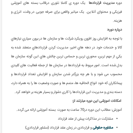
دوره
مدیریت قراردادها
یک دوره ی کاملا تئوری درقالب بسته های آموزشی
فیزیکی و محتوای آنلاین. یک میانبر واقعی برای صرفه جویی در وقت، انرژی و
هزینه
.
درباره دوره:
با توجه به افزايش روز افزون رويکرد شرکت ها و سازمان ها در برون سپاري نيازهاي
کالا و خدمات خود در دهه هاي اخير، مديريت کردن قراردادهاي منعقد شده به
يکي از مهم ترين، محوري ترين و حساس ترين چالش هاي اين گونه سازمان ها
بدل شده است. امور مربوط به قراردادها در سازمان ها از جمله فعالیت های کلیدی
محسوب می شود و با هر چه بزرگتر شدن سازمان و افزایش تعداد قراردادها و
پیمانکاران که خود انواع الحاقیه ها، متمم ها و صورت وضعیت ها را به همراه دارد،
دسته بندی و مدیریت این قراردادها را کاری دشوار و بسیار هزینه بر خواهد کرد.
امکانات آموزشی این دوره عبارتند از
:
آموزش: مطالب این دوره در70 ساعت به صورت بسته آموزشی ارائه می گردد
.
مشارکت در مذاکرات پیش از عقد قرارداد
مشاوره حقوقی
و قراردادی در زمان عقد قرارداد (مشاور قراردادی)