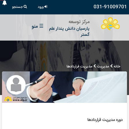
031-91009701
ورود
جستجو
مرکز توسعه
☰
منو
پارسیان دانش پندار علم
گستر
خانه
مدیریت
مدیریت قراردادها
دوره مدیریت قراردادها