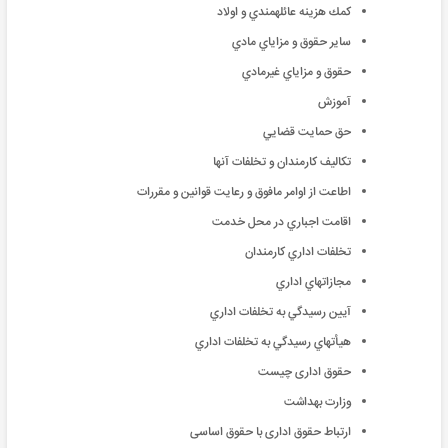
كمك هزينه عائلهمندي و اولاد
ساير حقوق و مزاياي مادي
حقوق و مزاياي غيرمادي
آموزش
حق حمايت قضايي
تكاليف كارمندان و تخلفات آنها
اطاعت از اوامر مافوق و رعايت قوانين و مقررات
اقامت اجباري در محل خدمت
تخلفات اداري كارمندان
مجازاتهاي اداري
آيين رسيدگي به تخلفات اداري
هيأتهاي رسيدگي به تخلفات اداري
حقوق اداری چیست
وزارت بهداشت
ارتباط حقوق اداری با حقوق اساسی