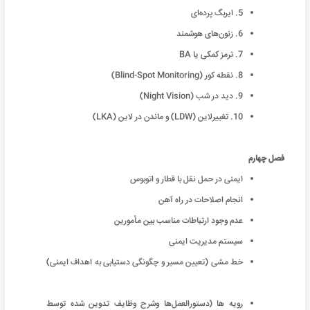
5. ایربگ پرده‌ای
6. زنون‌های هوشمند
7. ترمز کمکی یا BA
8. نقطه کور (Blind-Spot Monitoring)
9. دید در شب (Night Vision)
10. تغییرلاین (LDW) و ماندن در لاین (LKA)
فصل چهارم
ایمنی در حمل نقل با قطار و اتوبوس
انجام اصلاحات در راه آهن
عدم وجود ارتباطات مناسب بین مأمورین
سیستم مدیریت ایمنی
خط مشی (تعیین مسير و چگونگی دستیابی به اهداف ایمنی)
رویه ها (دستورالعمل‌ها وشرح وظایف تدوین شده توسط