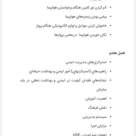
کم کردن نور کابین هنگام برخواستن هواپیما
بیضی بودن پنجره‌های هواپیما
خاموش کردن موبایل و لوازم الکترونیکی هنگام پرواز
تکان خوردن هواپیما در بعضی پروازها
فصل هفتم
استراتژی‌های مدیریت ایمنی
راهبردهاي (استراتژيهاي) امور ايمني و بهداشت حرفه‌اي
نشانه‌هاي فقدان كيفيت در ايمني و بهداشت شغلي در يك
سازمان
اهميت آموزش
نقش فرهنگ
سیستم مدیریتی
مزایای اجرا
اعضای تیم اجرایی HSE