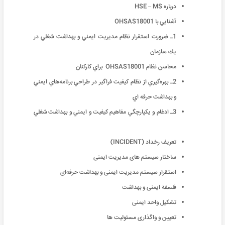
درباره HSE – MS
آشنايي با OHSAS18001
1ـ ضرورت استقرار نظام مديريت ايمني و بهداشت شغلي در
يك سازمان
محاسن نظام OHSAS18001 براي كاركنان
2ـ بهره‌گيري از نظام كيفيت فراگير در طراحي برنامه‌هاي ايمني
و بهداشت حرفه اي
3ـ ادغام و يكپارچگي مفاهيم كيفيت و ايمني و بهداشت شغلي
تعریف رخداد (INCIDENT)
ساختار سیستم های مدیریت ایمنی
استقرار سیستم مدیریت ایمنی و بهداشت حرفه‌ای
فلسفة ایمنی و بهداشت
تشکیل واحد ایمنی
تعیین و واگذاری مسئولیت ها