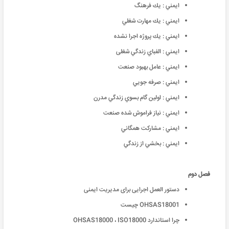
ايمني : يك فرهنگ
ايمني : يك مهارت شغلي
ايمني : يك پروژه اجرا نشده
ايمني : الفباي زندگي شغلی
ايمني : عامل بهبود صنعت
ايمني : صرفه جويي
ايمني : اولين گام بسوي زندگي مدرن
ايمني : نياز فراموش شده صنعت
ايمني : مشاركت همگاني
ايمني : بخشي از زندگي
فصل دوم
دستور العمل اجرایی برای مدیریت ایمنی
OHSAS18001 چیست
چرا استاندارد OHSAS18000 ، ISO18000