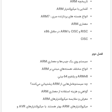
تاريخچه ARM
آشنایی با میکروکنترلر ARM
انواع هسته های پردازنده سری : ARM7
معماری ARM
RISC و CISC يا ARM در مقابل x86
CISC
فصل دوم
سيستم روي يک چيپ‌ها و معماري ARM
انواع مختلف هسته‌هاي مبتني بر ARM
ARMv8 و پلتفرم 64 بيتي
چه سيستم‌عامل‌هايي از ARM پشتيباني مي‌کنند؟
گواهي و هزينه استفاده از معماري ARM
معرفی و مقایسه میکروکنترلرهای ARM
میکروکنترلرهای ARM بهتر هستند یا میکروکنترلرهای AVR و