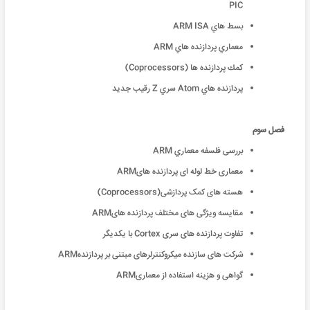
PIC
بسط هاي ARM ISA
معماري پردازنده هاي ARM
كمك پردازنده ها (Coprocessors)
پردازنده هاي Atom سري Z رقيب جديد
فصل سوم
بررسی فلسفه معماري ARM
معماری خط لوله ای پردازنده هایARM
هسته های کمک پردازشی(Coprocessors)
مقایسه ویژگی های مختلف پردازنده هایARM
تفاوت پردازنده های سری Cortex با یکدیگر
شرکت های سازنده میکروکنترلرهای مبتنی بر پردازندهARM
گواهی و هزینه استفاده از معماریARM