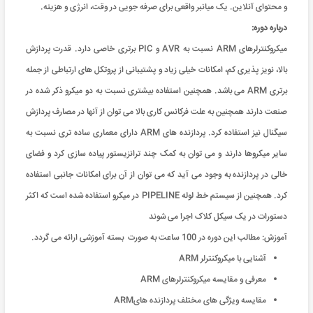
و محتوای آنلاین. یک میانبر واقعی برای صرفه جویی در وقت، انرژی و هزینه
.
درباره دوره:
میکروکنترلرهای ARM نسبت به AVR و PIC برتری خاصی دارد. قدرت پردازش
بالا، نویز پذیری کم، امکانات خیلی زیاد و پشتیبانی از پروتکل های ارتباطی از جمله
برتری ARM می باشد. همچنین استفاده بیشتری نسبت به دو میکرو ذکر شده در
صنعت دارند همچنین به علت فرکانس کاری بالا می توان از آنها در مصارف پردازش
سیگنال نیز استفاده کرد. پردازنده های ARM دارای معماری ساده تری نسبت به
سایر میکروها دارند و می توان به کمک چند ترانزیستور پیاده سازی کرد و فضای
خالی در پردازنده به وجود می آید که می توان از آن برای امکانات جانبی استفاده
کرد. همچنین از سیستم خط لوله PIPELINE در میکرو استفاده شده است که اکثر
دستورات در یک سیکل کلاک اجرا می شوند
آموزش: مطالب این دوره در 100 ساعت به صورت بسته آموزشی ارائه می گردد
.
آشنایی با میکروکنترلر ARM
معرفی و مقایسه میکروکنترلرهای ARM
مقایسه ویژگی های مختلف پردازنده هایARM