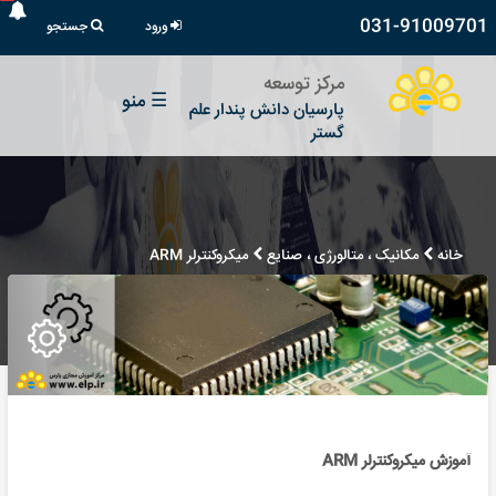
031-91009701
ورود
جستجو
مرکز توسعه
☰
منو
پارسیان دانش پندار علم
گستر
خانه
مکانیک ، متالورژی ، صنایع
میکروکنترلر ARM
آموزش میکروکنترلر ARM