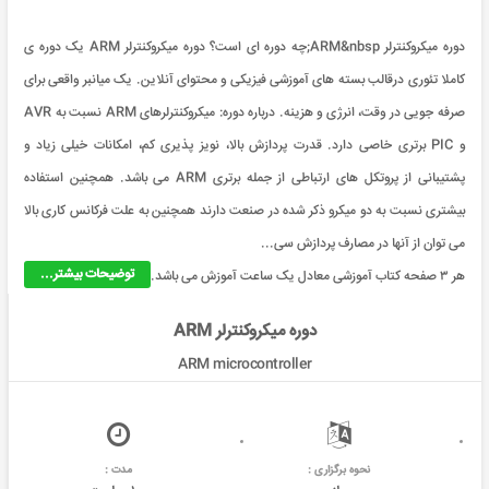
دوره میکروکنترلر ARM&nbsp;چه دوره ای است؟ دوره میکروکنترلر ARM یک دوره ی
کاملا تئوری درقالب بسته های آموزشی فیزیکی و محتوای آنلاین. یک میانبر واقعی برای
صرفه جویی در وقت، انرژی و هزینه. درباره دوره: میکروکنترلرهای ARM نسبت به AVR
و PIC برتری خاصی دارد. قدرت پردازش بالا، نویز پذیری کم، امکانات خیلی زیاد و
پشتیبانی از پروتکل های ارتباطی از جمله برتری ARM می باشد. همچنین استفاده
بیشتری نسبت به دو میکرو ذکر شده در صنعت دارند همچنین به علت فرکانس کاری بالا
می توان از آنها در مصارف پردازش سی...
توضیحات بیشتر...
هر ۳ صفحه کتاب آموزشی معادل یک ساعت آموزش می باشد.
دوره میکروکنترلر ARM
ARM microcontroller
نحوه برگزاری :
مدت :