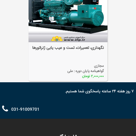
نگهداری، تعمیرات، تست و عیب یابی ژنراتورها
مجازی
گواهینامه پایان دوره :
ملی
۲,۰۰۰,۰۰۰ تومان
۷ روز هفته ۲۴ ساعته پاسخگوی شما هستیم.
031-91009701