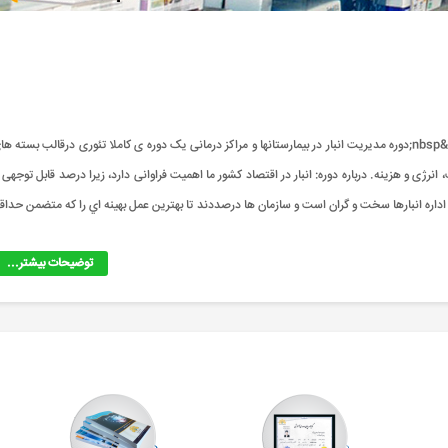
دوره &nbsp;مدیریت&nbsp; بیمارستانها و مراکز درمانی چه دوره ای است؟ &nbsp;دوره مدیریت انبار در بیمارستانها و مراکز درمانی یک دوره ی کاملا تئوری درقالب بسته 
ژی و هزینه. درباره دوره: انبار در اقتصاد کشور ما اهمیت فراوانی دارد، زیرا درصد قابل توجهی ا
اداره انبارها سخت و گران است و سازمان ها درصددند تا بهترين عمل بهينه اي را که متضمن حداق
توضیحات بیشتر...