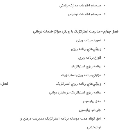
سيستم اطلاعات مدارک پزشکي
سيستم اطلاعات ترخيص
فصل چهارم - مدیریت استراتژیک با رویکرد مراکز خدمات درمانی
تعريف برنامه ریزی
ويژگي‌هاي برنامه ریزی
انواع برنامه ريزي
برنامه ريزي استراتژيك
مزاياي برنامه ریزی استراتژيك
ويژگي‌هاي برنامه ريزي استراتژیک
فصل هف
برنامه ريزي استراتژیک در بخش دولتي
مدل برايسون
جان ام. برايسون
افق كوتاه مدت دوساله برنامه استراتژیک مدیریت درمان و
توانبخشی