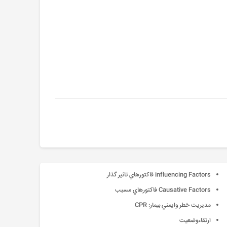
influencing Factors فاكتورهاي تاثير گذار
Causative Factors فاكتورهاي مسبب
مديريت خطر وايمني بيمار: CPR
ارتقاءوضعيت