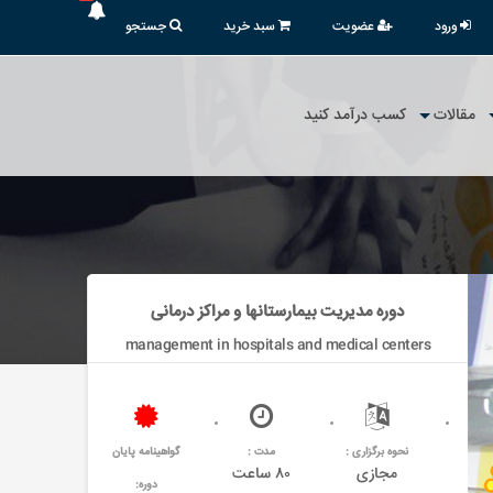
ورود
عضویت
سبد خرید
جستجو
مقالات
کسب درآمد کنید
دوره مدیریت بیمارستانها و مراکز درمانی
management in hospitals and medical centers
نحوه برگزاری :
مدت :
گواهینامه پایان
مجازی
۸۰ ساعت
دوره: