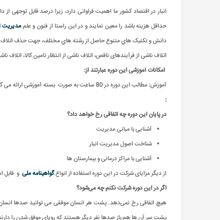
انبار در اقتصاد کشور ما اهمیت فراوانی دارد، زیرا درصد قابل توجهی از
حداقل هزينه باشد را معين نمايند و در اين راستا از فنون و علم
مديريت ان
دانش و تکنيک هاي متنوع حاصل از رشته هاي مختلف، جهت حذف اتلاف ها (اتل
اتلاف ناشی از فرآیندهای ناقص، اتلاف ناشی از انتظار تامین کالا، اتلاف ن
امکانات آموزشی این دوره عبارتند از
:
آموزش: مطالب این دوره در 80 ساعت به صورت بسته آموزشی ارائه می گردد
:
در پایان این دوره چه اتفاقی رخ خواهد داد؟
آشنایی با مبانی مدیریت
شناخت اصول مدیریت انبار
آشنایی با مراکز درمانی و بیمارستان ها
از دیگر مزایای شرکت در این دوره استفاده از انواع
گواهینامه ملی
و
قابل ا
اگر در این دوره شرکت نکنم چه می‌شود؟
هیچ اتفاقی رخ نمی‌دهد. پشت هر انسان موفقی می توانید صدها انسان را
پشت سر آن ها هم باز صدها نفر دیگر هستند که رویای موفق شدن را دارند