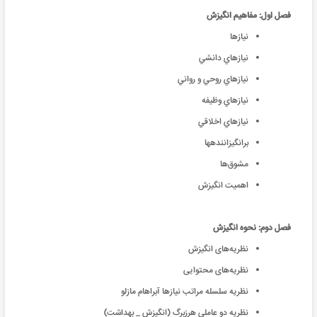
فصل اول: مفاهیم انگیزش
نيازها
نيازهاي دانشي
نيازهاي روحي و رواني
نيازهاي وظيفه
نيازهاي اخلاقي
برانگیزانندهها
مشوق‌ها
اهمیت انگیزش
فصل دوم: نحوه انگیزش
نظریه‌های انگیزش
نظریه‌های محتوایی
نظریه سلسله مراتب نیازها آبراهام مازلو
نظریه دو عاملی هرزبرگ (انگیزش _ بهداشت)