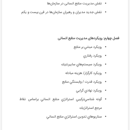
نقش مدیریت ‌منابع‌ انسانی در سازمان‌ها
نقش جدید مدیران و رهبران سازمان‌ها در قرن بیست و یکم
فصل چهارم: رویکردهای مدیریت ‌منابع‌ انسانی
رويكرد مبتني بر منابع
رويكرد رفتاري
رويكرد سيستم‌‌هاي سايبرنتيك
رويكرد كارگزار/ هزينه مبادله
رويكرد قدرت / وابستگي منابع
رويكرد نهادي گرايي
گونه شناسي‌تركيبي استراتژي منابع انساني براساس نقاط
مرجع استراتژيك
سناريوهاي تدوين استراتژي منابع انساني