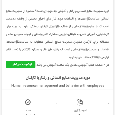
دوره مدیریت منابع انسانی و رفتار با کارکنان چه دوره ای است؟ مقصود از مدیريت منابع
انسانی سیاست&zwnj;ها و اقدامات مورد نیاز برای اجرای بخشی از وظیفه مدیريت
است که با جنبه&zwnj;هایی از فعالیت&zwnj; کارکنان بستگی دارد، به ويژه برای
کارمندیابی، آموزش دادن به کارکنان، ارزيابی عملکرد، دادن پاداش و ایجاد محیطی سالم و
منصفانه برای کارکنان سازمان.مدیريت منابع انسانی معطوف به سیاست&zwnj;ها،
اقدامات و سیستم&zwnj;هایی است که رفتار، طرز فکر و عملکرد کارکنان را تحت تأثیر
قرار می&zwnj;دهند.. درباره دوره:...
توضیحات بیشتر...
هر ۳ صفحه کتاب آموزشی معادل یک ساعت آموزش می باشد.
دوره مدیریت منابع انسانی و رفتار با کارکنان
Human resource management and behavior with employees
نحوه برگزاری :
مدت :