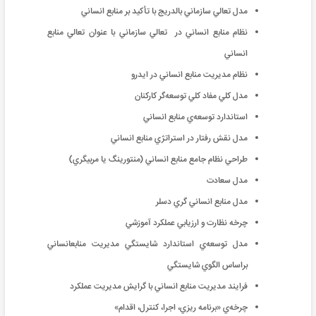
مدل تعالي سازماني بالدريج با تأکید بر منابع انساني
نظام منابع انساني در تعالي سازماني با عنوان تعالي منابع
انساني
نظام مديريت منابع انساني در ايدرو
مدل كلي مفاد كلي توسعه‌‌گر كاركنان
استاندارد توسعه‌‌ي منابع انساني
مدل نقش رفتار در استراتژي منابع انساني
طراحي نظام جامع منابع انساني (منتورينگ يا مربيگري)
مدل سعادت
مدل منابع انساني گري دسلر
چرخه نظارت و ارزيابي عملكرد آموزشي
مدل توسعه‌‌ي استاندارد شايستگي مديريت منابعانساني
براساس الگوي شايستگي
فرايند مديريت منابع انساني با گرايش مديريت عملكرد
چرخه‌‌ي «برنامه ريزي، اجرا، كنترل، اقدام»