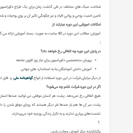
شناخت سبک های مختلف در طی گذشت زمان برای یک طراح دکوراسیون بسیا
تامين امنيت روحي و رواني افراد و نيز چگونگي تاثير آن بر روي روحيات و
امکانات آموزشی این دوره عبارتند از
:
آموزش: مطالب این دوره در 40 ساعت به صورت بسته آموزشی ارائه می گردد
:
در پایان این دوره چه اتفاقی رخ خواهد داد؟
پرورش متخصصین دکوراسیون برای نیاز روز افزون جامعه
آموزش دانش آموختگان بنا به استاندارد های جهانی
از دیگر مزایای شرکت در این دوره استفاده از انواع
گواهینامه ملی
و
قابل ا
اگر در این دوره شرکت نکنم چه می‌شود؟
هیچ اتفاقی رخ نمی‌دهد. پشت هر انسان موفقی می توانید صدها انسان را
پشت سر آن ها هم باز صدها نفر دیگر هستند که رویای موفق شدن را دار
نشست‌های پرباری ندارند و به تکرار زندگی روزمره خود می‌پردازند.
.
؟
برگزارکننده:
مرکز آموزش مجازی پارس