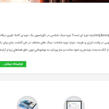
دوره سبک شناسی در دکوراسیون &zwnj;&zwnj;&zwnj;&zwnj;&zwnj;&zwnj;&zwnj;چه دوره ای است؟ دوره سبک شناسی در دکوراسیون یک دوره ی کاملا تئوری درقا
جویی در وقت، انرژی و هزینه. درباره دوره: شناخت سبک های مختلف در طی گذشت زمان برای ی
از آنکه به بحث چيدمان و نحوه ساخت و ساز بپردازد، به موضوعاتي چون خلق فضاهاي زيبا و آرام
توضیحات بیشتر...