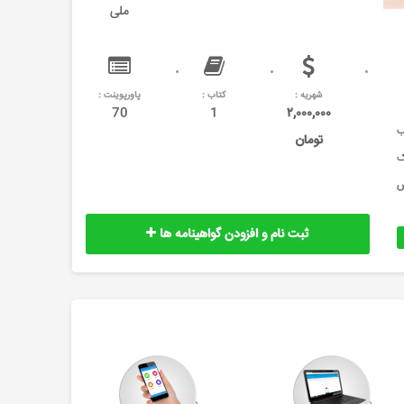
ملی
شهریه :
کتاب :
پاورپوینت :
70
1
۲,۰۰۰,۰۰۰
لب
تومان
ک
ش
ثبت نام و افزودن گواهینامه ها