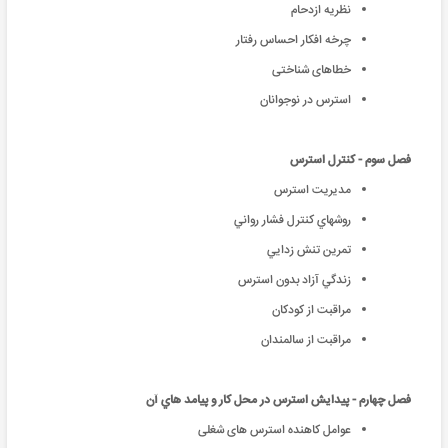
نظریه ازدحام
چرخه افکار احساس رفتار
خطاهای شناختی
استرس در نوجوانان
فصل سوم - کنترل استرس
مدیریت استرس
روشهاي كنترل فشار رواني
تمرين تنش زدايي
زندگي آزاد بدون استرس
مراقبت از کودکان
مراقبت از سالمندان
فصل چهارم - پيدايش استرس در محل كار و پيامد هاي آن
عوامل کاهنده استرس های شغلی