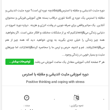
دوره مثبت اندیشی و مقابله با استرس&nbsp;چه دوره ای است؟ دوره مثبت اندیشی و
مقابله با استرس یک دوره ی کاملا تئوری درقالب بسته های آموزشی فیزیکی و محتوای
آنلاین. یک میانبر واقعی برای صرفه جویی در وقت، انرژی و هزینه. درباره دوره: امروزه در
دنیایی زندگی می&zwnj;کنیم که پر از مشکلات مختلف و افکار منفی است. اگر بخواهید
همه چیز زندگی را خیلی جدی بگیرید به زودی خواهید دید که همه چیز از هم
می&zwnj;پاشد. غم و اندوه، حرص و ترس ما را محاصره کرده&zwnj;اند، اما چیزهای
مثبت و بسیار خوبی در زندگی وجود...
توضیحات بیشتر...
هر ۳ صفحه کتاب آموزشی معادل یک ساعت آموزش می باشد.
دوره آموزشی مثبت اندیشی و مقابله با استرس
Positive thinking and coping with stress
نحوه برگزاری :
مدت :