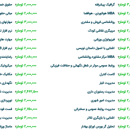
مان
۲,۰۰۰,۰۰۰ تومان
گرافیک پیشرفته
حقوق خص
مان
۲,۰۸۰,۰۰۰ تومان
MBA هوانوردی ، هوافضا
مبانی حقوق
مان
۳,۰۰۰,۰۰۰ تومان
روانشناسی فروش و مشتری
مهارتهای 
مان
۲,۰۰۰,۰۰۰ تومان
مربیگری نقاشی کودک
نرم افزار تح
مان
۲,۰۰۰,۰۰۰ تومان
فیزیولوژی ورزشی
مهارت های 
مان
۲,۰۰۰,۰۰۰ تومان
آشنایی با اصول داستان نویسی
نرم افزار MATLAB
مان
۲,۰۸۰,۰۰۰ تومان
MBA مرکز مشاوره روانشناسی
رضایتمند
مان
۲,۰۰۰,۰۰۰ تومان
روابط عمومی موثر در شغل نگهبانی و حفاظت فیزیکی
میکروتیک (CNA
مان
۲,۰۰۰,۰۰۰ تومان
کاست کنترل
مکانیک خو
مان
۲,۰۰۰,۰۰۰ تومان
مدیریت انبار
نگهداری حم
مان
۲,۴۶۲,۵۰۰ تومان
مدیریت رستوران داری
مدیریت ذ
مان
۲,۰۰۰,۰۰۰ تومان
مدیریت امور شهری
نورپردازی
مان
۲,۷۵۰,۰۰۰ تومان
مدیریت روابط عمومی و سخنرانی
فست فود 
مان
۳,۰۰۰,۰۰۰ تومان
آشنایی با بازیگری تئاتر
مدیریت ب
مان
۲,۰۰۰,۰۰۰ تومان
تحلیل گر بورس اوراق بهادار
ماساژ ورز