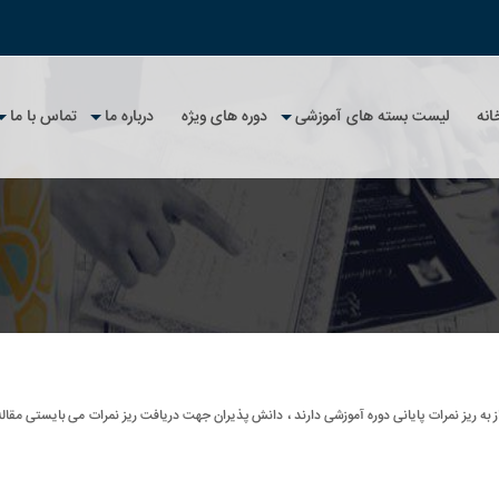
انه
لیست بسته های آموزشی
دوره های ویژه
درباره ما
تماس با ما
تلگرام
امپیوتر
رداخت و استرداد وجه
پارس در تلگرام
لیست کل بسته های آموزشی
آپارات
 و شیلات
یات مشتریان
پارس در آپارات
جستجوی بسته آموزشی
 مقررات
و عمران
صوصی
 متالورژی ، صنایع
 مرکز
رهای کاربردی
گواهینامه های ملی
سی
استعلام آنلاین گواهینامه ملی
استعلام مکتوب گواهینامه ملی
از به ریز نمرات پایانی دوره آموزشی دارند ، دانش پذیران جهت دریافت ریز نمرات می بایستی مقال