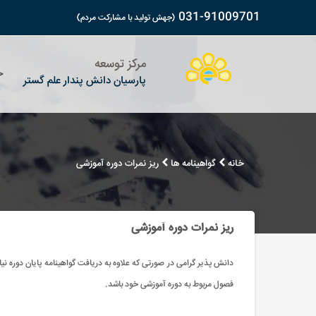
031-91009701
(جهش تولید با مشارکت مردم)
مرکز توسعه
خ
پارسیان دانش پندار علم گستر
مقالات
معرفی مرکز
ورزشی و ماساژ
آدرس وتلفن های مرکز
پارس در 
شبکه و ک
شرایط پ
بسته های آموزشی
ویدیوهای سخنرانی
جهانگردی و گردشگری
فرم انتقادات ، پیشنهادات و گزارش مشکل
پارس در 
کشاورزی
ثبت شکا
خانه
گواهینامه ها
ریز نمرات دوره آموزشی
مجوزات
حسابداری
ویدیوهای آموزشی
قوانین و
معماری 
حقوق
ویدیوهای معرفی مرکز
آئین نامه مرکز ، قوانین و مقررات
حریم خ
مکانیک ،
کارمندان دولت
پارس در رسانه ها
آموزش ویدیویی نصب مالتی مدیا
افتخارات
نرم افزا
ریز نمرات دوره آموزشی
مدیریت
ویدیوهای معرفی مرکز
روانشنا
هنری
دانش پذیر گرامی در صورتی که علاوه به دریافت گواهینامه پایان دوره نی
فصول مربوط به دوره آموزشی خود باشد.