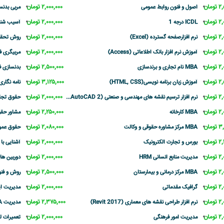
مان
۲,۰۰۰,۰۰۰ تومان
اصول و فنون روابط عمومی
مربی بدنس
مان
۲,۰۰۰,۰۰۰ تومان
ICDL درجه 1
آسیب شنا
مان
۲,۰۰۰,۰۰۰ تومان
نرم افزارصفحه گسترده (Excel)
روش تحقیق 
مان
۲,۰۰۰,۰۰۰ تومان
آموزش نرم افزار بانک اطلاعاتی (Access)
مربیگری ف
مان
۲,۵۰۰,۰۰۰ تومان
MBA نام تجاری و برندسازی
بدنسازی ف
مان
۳,۱۲۵,۰۰۰ تومان
آموزش زبان برنامه نویسی(HTML, CSS)
نامه نگاری
مان
۲,۰۰۰,۰۰۰ تومان
نرم افزار ترسیم نقشه های مهندسی و صنعتی (AutoCAD 2...
حقوق تجا
مان
۲,۲۵۰,۰۰۰ تومان
MBA کارخانه
مشاور حق
مان
۲,۰۸۰,۰۰۰ تومان
MBA مرکز مشاوره حقوقی و وکالت
حقوق عمو
مان
۲,۰۰۰,۰۰۰ تومان
بورس و تجارت الکترونیک
آشنایی با
مان
۲,۰۰۰,۰۰۰ تومان
مدیریت منابع انسانی HRM
دوربین های
مان
۲,۵۰۰,۰۰۰ تومان
MBA مرکز درمانی و بیمارستان
روش و فن
مان
۲,۰۰۰,۰۰۰ تومان
گرافیک مقدماتی
مدیریت ای
مان
۲,۳۷۵,۰۰۰ تومان
نرم افزار طراحی نقشه های معماری (Revit 2017)
مدیریت MBA کسب و کار (عمومی)
مان
۲,۰۰۰,۰۰۰ تومان
مدیریت امور فرهنگی
تعمیرات ل