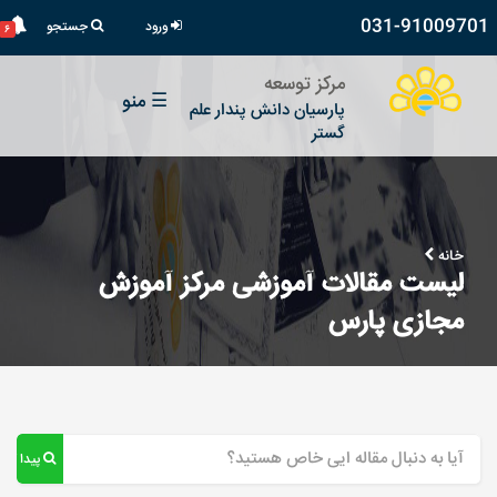
031-91009701
ورود
جستجو
۶
مرکز توسعه
☰
منو
پارسیان دانش پندار علم
گستر
خانه
لیست مقالات آموزشی مرکز آموزش
مجازی پارس
پیدا کن