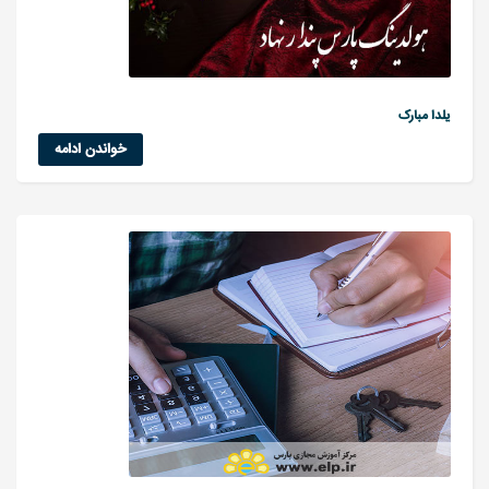
یلدا مبارک
خواندن ادامه