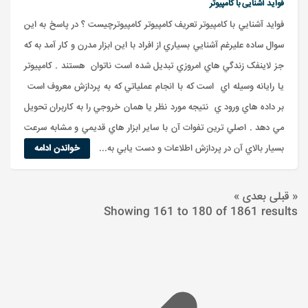
فواید آشنایی با کامپیوتر
فوايد آشنايي با کامپيوتر تعريف کامپيوتر کامپيوترچيست ؟ در پاسخ به اين
سوال ساده عليرغم آشنايي بسياري از افراد با اين ابزار مدرن و کار آمد به که
جز لاينفک زندگي هاي امروزي تبديل شده است ناتوان هستند . کامپيوتر
يا رايانه وسيله اي است که با انجام عملياتي که به پردازش معروف است
بر داده هاي ورود ي نتيجه مورد نظر يا همان خروجي را به کاربران تحويل
مي دهد . اصلي ترين تفوات آن با ساير ابزار هاي قديمي و مشابه سرعت
بسيار بالاي آن در پردازش اطلاعات و دست يابي به...
خواندن ادامه
« قبلی
بعدی »
Showing
161
to
180
of
1861
results