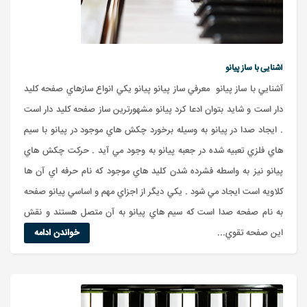
آشنایی با ساز پیانو
آشنايي با ساز پيانو معرفي ساز پيانو پيانو يکي انواع سازهاي صفحه کليد
دار است و شايد بتوان ادعا کرد پيانو مشهورترين ساز صفحه کليد دار است
. ايجاد صدا در پيانو به وسيله برخورد چکش هاي موجود در پيانو با سيم
هاي فلزي تعبيه شده در جعبه پيانو به وجود مي آيد . حرکت چکش هاي
پيانو نيز به واسطه فشرده شدن کليد هاي موجود که نام حرفه اي آن ها
کلاويه است ايجاد مي شود . يکي ديگر از اجزاي مهم و اساسي پيانو صفحه
به نام صفحه صدا است که سيم هاي پيانو به آن متصل هستند و نقش
اين صفحه تقوي...
خواندن ادامه