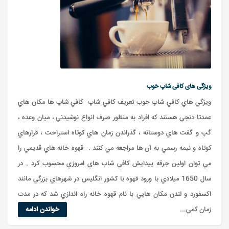
ویژگی های کافی شاپ خوب
ويژگي هاي کافي شاپ خوب تعريف کافي شاپ کافي شاپ ها مکان هاي
عمدتا دنجي هستند که افراد به منظور صرف انواع نوشيدني ، ميان وعده ،
گپ و گفت هاي دوستانه ، گذراندن زمان هاي کوتاه استراحت ، قرارهاي
کوتاه و نيمه رسمي به آن ها مراجعه مي کنند . قهوه خانه هاي قديمي را
مي توان اولين جرقه پيدايش کافي شاپ هاي امروزي محسوب کرد . در
سال 1650 ميلادي با ورود قهوه با کشور انگليس در شهرهاي بزرگي مانند
اکسفورد و لندن مکان هايي با نام قهوه خانه راه اندازي شد که در مدت
زمان کمي...
خواندن ادامه