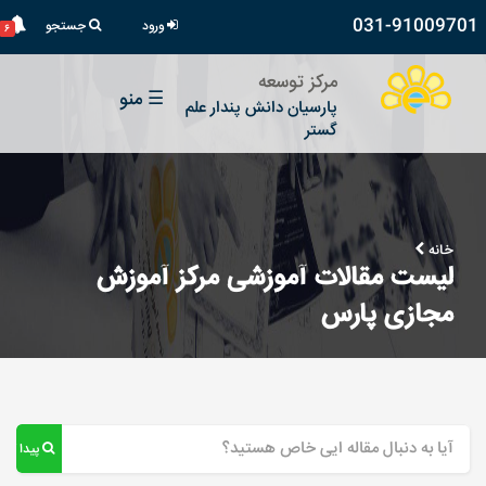
031-91009701
ورود
جستجو
۶
مرکز توسعه
☰
منو
پارسیان دانش پندار علم
گستر
خانه
لیست مقالات آموزشی مرکز آموزش
مجازی پارس
پیدا کن