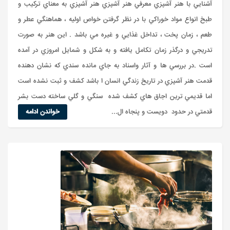
آشنايي با هنر آشپزي معرفي هنر آشپزي هنر آشپزي به معناي ترکيب و
طبخ انواع مواد خوراکي با در نظر گرفتن خواص اوليه ، هماهنگي عطر و
طعم ، زمان پخت ، تداخل غذايي و غيره مي باشد . اين هنر به صورت
تدريجي و درگذر زمان تکامل يافته و به شکل و شمايل امروزي در آمده
است .در بررسي ها و آثار واسناد به جاي مانده سندي که نشان دهنده
قدمت هنر آشپزي در تاريخ زندگي انسان ا باشد کشف و ثبت نشده است
اما قديمي ترين اجاق هاي کشف شده سنگي و گلي ساخته دست بشر
قدمتي در حدود دويست و پنجاه ال...
خواندن ادامه