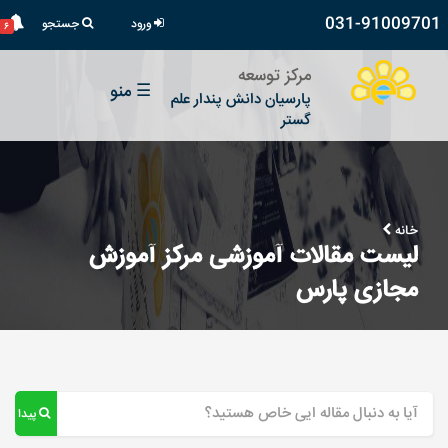
031-91009701
ورود
جستجو
۶
مرکز توسعه
☰
منو
پارسیان دانش پندار علم
گستر
خانه
لیست مقالات آموزشی مرکز آموزش
مجازی پارس
پیدا کن