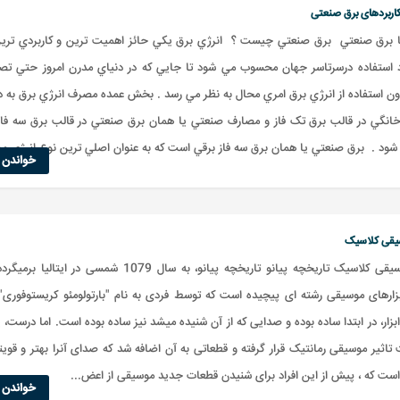
کاربردهای برق صنعتی
ا برق صنعتي برق صنعتي چيست ؟ انرژي برق يکي حائز اهميت ترين و کاربردي ترين
 استفاده درسرتاسر جهان محسوب مي شود تا جايي که در دنياي مدرن امروز حتي تصور
ون استفاده از انرژي برق امري محال به نظر مي رسد . بخش عمده مصرف انرژي برق به 
نگي در قالب برق تک فاز و مصارف صنعتي يا همان برق صنعتي در قالب برق سه فاز
ود . برق صنعتي يا همان برق سه فاز برقي است که به عنوان اصلي ترين نوع انرژي مول
خواندن ا
قی کلاسیک
سبک موسیقی کلاسیک تاریخچه پیانو تاریخچه پیانو، به سال 1079 شمسی در ایتا
بزارهای موسیقی رشته ای پیچیده است که توسط فردی به نام "بارتولومئو کریستوفوری"
بزار، در ابتدا ساده بوده و صدایی که از آن شنیده میشد نیز ساده بوده است. اما درست،
تاثیر موسیقی رمانتیک قرار گرفته و قطعاتی به آن اضافه شد که صدای آنرا بهتر و قوی
است که ، پیش از این افراد برای شنیدن قطعات جدید موسیقی از اعض...
خواندن ا