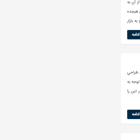
وف گردید از آن به
ن هیجده
ه بازار
دامه
ي طراحي
توجه به
 اين را
دامه