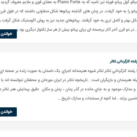
گراوی چمبالو کول پیانو فورته نیز نامید که به Piano Forte به معنای قوی و ملایم معر
یانو را به خود گرفت. در زمان های گذشته پیانوها شکل متفاوتی داشتند که در طول قر
ل بهتر و کامل تری به خود گرفتند. پیانوهای جدید نیز به روش آکوستیک شکل گرفت و ب
در دو قرن آخر آثار برجسته ای برای پیانو بیش از هر ساز تکنواز دیگری بود و...
خواندن ا
شته کارگردانی تئاتر
 رشته کارگرداني تئاتر تئاتر شيوه هنرمندانه اجراي يک داستان به صورت زنده بر صحنه ا
ه هنرمندان و بازيگران است . تاريخچه تئاتر در ايران مورخان و محققان تنوانسته اند با 
 مدارک موجود و به جاي مانده در گذر زمان ، زمان و مکان دقيق پيدايش هنر تئاتر در
تخمين بزنند . اما آنچه از مستندات و مدارک تاريخ...
خواندن ا