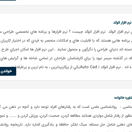
رم افزار اتوکد
ي نرم افزار اتوکد نرم افزار اتوکد چيست ؟ نرم افزارها و برنامه هاي تخصصي طراحي 
 برنامه هايي هستند که با قابليت هاي و امکانات منحصر به فردي که در اختيار کاربران 
سته اند دنياي طراحي را دگرگون و متحول نمايند . اين نرم افزار ها امکان اجراي طرح
که در گذشته ميسر نبود را براي کارشناسان طراحان در تمامي شاخه ها و گرايش هاي
 اتوکد | Auto Cadيکي از پرکاربردترين ، به نام ترين و پرطرفدارت...
خواندن ا
وره خانواده
شناسی : روانشناسی علمی است که به رفتارهای افراد توجه دارد و آنچه در ذهن می گ
نظور از رفتار شامل مواردی همانند مطالعه کردن، صحبت کردن، ورزش کردن و ...... و نمو
دهای ذهنی شامل حل مسئله، سبک تفکر، حافظه و یادگیری اشاره دارد. تاریخچه روانشن