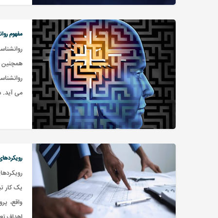
مفهوم روا
روانشناس
همچنین ت
روانشناس
می آید. در سال 1879 میلادی شخص بزرگی به 
رویکردهای
رویکردهای
یک کار ت
واقع، پر
اهداف تع