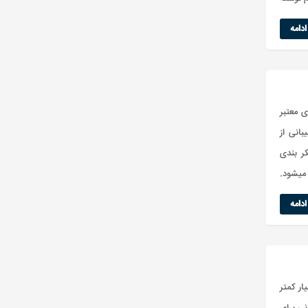
دامه
ینامه های معتبر
انی از
ر بندی
میشود.
دامه
ار کمتر