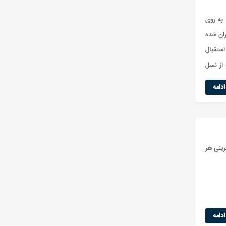
 به روی
ران شده
استقبال
 از نسل
دامه
ینی هر
دامه