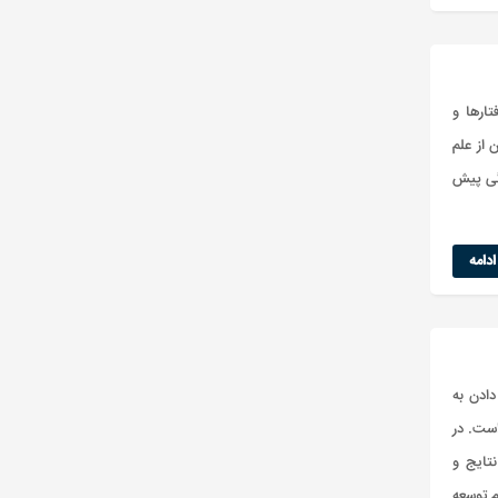
ارها و
از علم
گی پیش
دامه
دادن به
ست. در
تایج و
 توسعه