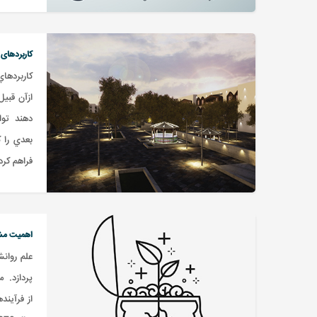
کاربردهای ن
کاربردها
ازآن قبيل
دهند توان
بعدي را 
فراهم کرده اند . نرم افزار
اهمیت مشا
علم روان
پردازد. م
از فرآین