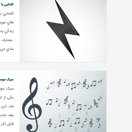
آشنایی با 
آشنايي ب
هاي مورد
زندگي بد
مصارف خا
بندي مي ش
سبک موسی
یکی از ا
شد. این ا
بعد، تحت 
قابل ذکر 