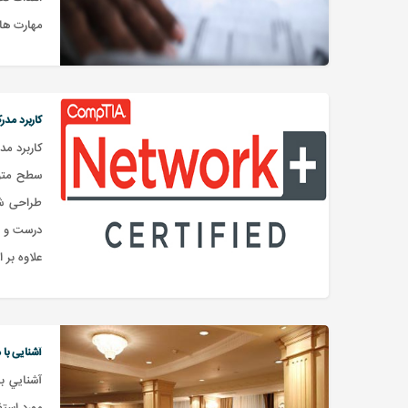
مهارت ها
کاربرد مد
سطح متوس
طراحی شب
درست و ص
علاوه بر ا
آشنایی با
آشنايي ب