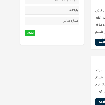
 انرژي
 ادامه
دو شاخه
 تقسيم
ارسال
د...
دامه
لیا برمیگردد. پیانو،
 اختراع
 یک قرن
تر کرد.
دامه