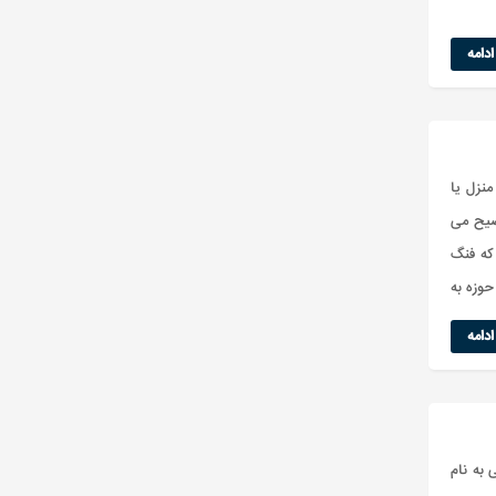
دامه
نزل یا
ضیح می
 که فنگ
حوزه به
دامه
به نام