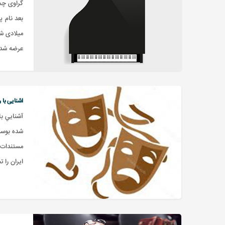
بعد نام پ
میلادی شک
عرضه شد. 
اشنایی با ر
آشنايي با
شده بوسيل
مستندات و
ايران را 