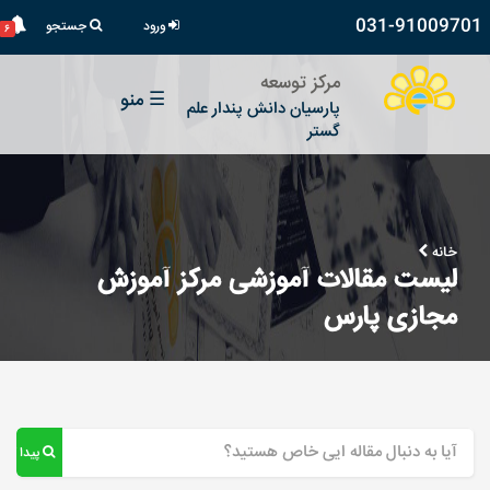
031-91009701
ورود
جستجو
۶
مرکز توسعه
☰
منو
پارسیان دانش پندار علم
گستر
خانه
لیست مقالات آموزشی مرکز آموزش
مجازی پارس
پیدا کن