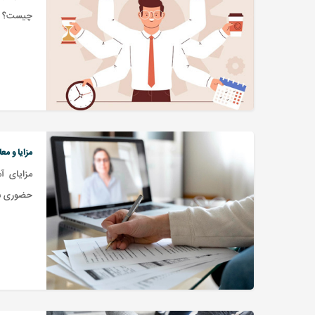
چیست؟
مزایا و م
مزایای آ
حضوری شو