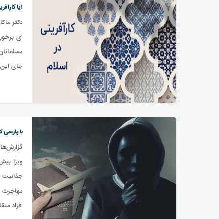
آیا کارآفر
دکتر ماکا
ای برخور
مسلمانان
جای این ک
با پارسی کا
گزارش‌ها
ویزا بیش‌
جذابیت با
مهاجرت با
افراد متق