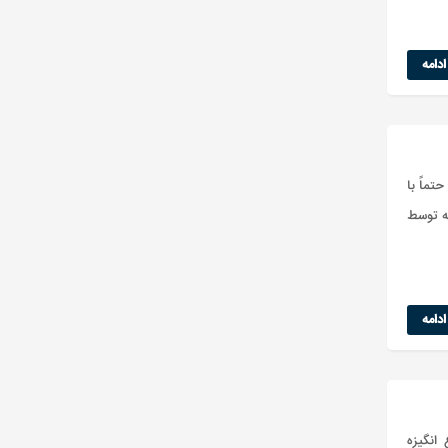
دامه
تماً با
که توسط
دامه
انگیزه