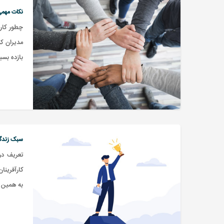
نکات مهمی 
چطور کار 
مدیران کس
بازده بسی
سبک زندگی 
تعریف در
کارآفرینا
به همین 