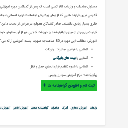
مسئول صادرات و واردات کالا کسي است که پس از گذراندن دوره آموزشي بتوان
قديمي ترين فرايند هايي که از زمان پيدايش اجتماعات اوليه انساني انجام م
فکري بسيار زيادي داشتند. صادر کنندگان همواره در هراس از دست دادن کا
کيفيت پايين تر از ميزان توافق شده يا دريافت کالايي غير از آن سفارش خ
آموزش: مطالب این دوره در 80 ساعت به صورت بسته آموزشی ارائه می گردد
آشنایی با قوانین صادرات واردات
آشنایی با
بیمه های بازرگانی
آشنایی با شیوه تنظیم قراردادهای حمل و نقل
برگزارکننده:
مرکز آموزش مجازی پارس
ثبت نام و افزودن گواهینامه ها
واردات
آموزش مجازی
گمرک
صادرات
گواهینامه معتبر
آموزش آنلاین
آموزش مج