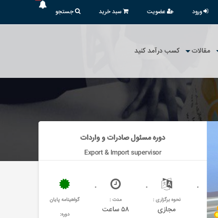
ورود
عضویت
سبد خرید
جستجو
مقالات
کسب درآمد کنید
دوره مسئول صادرات و واردات
Export & Import supervisor
نحوه برگزاری :
مدت :
گواهینامه پایان
مجازی
۵۸ ساعت
دوره: