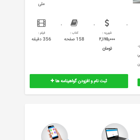
ملی
شهریه :
کتاب :
فیلم :
۲,۱۷۵,۰۰۰
158 صفحه
356 دقیقه
ین.
تومان
ي
ن
ثبت نام و افزودن گواهینامه ها