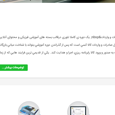
دوره مسئول صادرات و واردات&nbsp; چه دوره ای است؟ دوره مسئول صادرات و واردات&nbsp; یک دوره ی کاملا تئوری درقالب بسته های آموزشی فیزیکی و محتوای آنلا
ل صادرات و واردات کالا کسي است که پس از گذراندن دوره آموزشي بتواند با شناخت مباني بازرگان
ه صدور و ورود کالا رابرنامه ريزي، اجرا و هدايت کند. يکي از قديمي ترين فرايند هايي که از زما
توضیحات بیشتر...