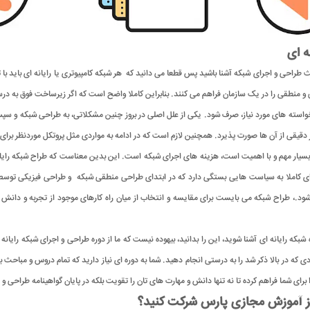
ه ای
ث طراحی و اجرای شبکه آشنا باشید پس قطعا می دانید که هر شبکه کامپیوتری یا رایانه ای باید ب
ی و منطقی را در یک سازمان فراهم می کنند. بنابراین کاملا واضح است که اگر زیرساخت فوق به د
استه های مورد نیاز، صرف شود. یکی از علل اصلی در بروز چنین مشکلاتی، به طراحی شبکه و سپس
قیقی از آن ها صورت پذیرد. همچنین لازم است که در ادامه به مواردی مثل پروتکل موردنظر برای
ا بسیار مهم و با اهمیت است، هزینه های اجرای شبکه است. این بدین معناست که طراح شبکه رایان
رایانه ای کاملا به سیاست هایی بستگی دارد که در ابتدای طراحی منطقی شبکه و طراحی فیزیکی
ود.، طراح شبکه می بایست برای مقایسه و انتخاب از میان راه کارهای موجود از تجربه و دانش ف
ده شبکه رایانه ای آشنا شوید، این را بدانید، بیهوده نیست که ما از دوره طراحی و اجرای شبکه رایا
 که در بالا ذکر شد را به درستی انجام دهید. شما به دوره ای نیاز دارید که تمام دروس و مباحث به 
ای شما فراهم کرده تا نه تنها دانش و مهارت های تان را تقویت بلکه در پایان گواهینامه طراحی و اجرا
مرکز آموزش مجازی پارس شرکت کنید؟