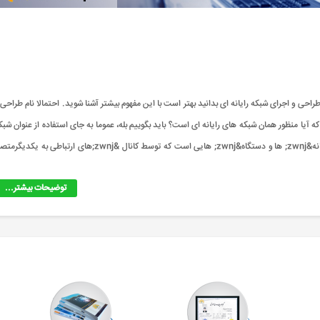
احی و اجرای شبکه رایانه ای بدانید بهتر است با این مفهوم بیشتر آشنا شوید. احتمالا نام طراحی 
 آیا منظور همان شبکه های رایانه ای است؟ باید بگوییم بله، عموما به جای استفاده از عنوان شبک
رایانه ای، به طور خلاصه از شبکه استفاده می شود که به معنای گروهی از رایانه&zwnj; ها و دستگاه&zwnj; هایی است که توسط کانال &zwnj;های ارتباطی به یک
توضیحات بیشتر...