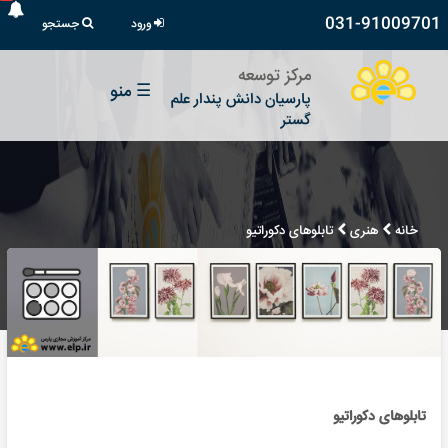
031-91009701
ورود
جستجو
مرکز توسعه
☰
منو
پارسیان دانش پندار علم
گستر
خانه
هنری
تابلوهای دکوراتیو
تابلوهای دکوراتیو