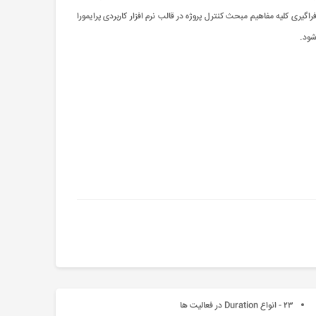
راگیری کلیه مفاهیم مبحث کنترل پروژه در قالب نرم افزار کاربردی پرایمورا
٢٣ - انواع Duration در فعالیت ها