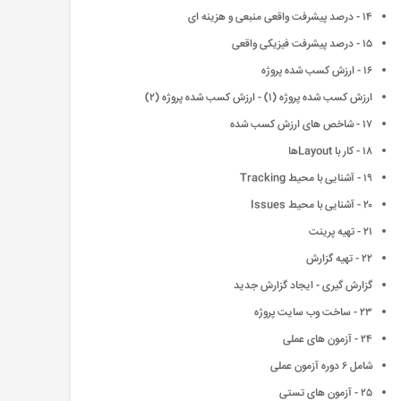
١۴ - درصد پیشرفت واقعی منبعی و هزینه ای
١۵ - درصد پیشرفت فیزیکی واقعی
١۶ - ارزش کسب شده پروژه
ارزش کسب شده پروژه (١) - ارزش کسب شده پروژه (٢)
١٧ - شاخص های ارزش کسب شده
١٨ - کار با Layoutها
١٩ - آشنایی با محیط Tracking
٢٠ - آشنایی با محیط Issues
٢١ - تهیه پرینت
٢٢ - تهیه گزارش
گزارش گیری - ایجاد گزارش جدید
٢٣ - ساخت وب سایت پروژه
٢۴ - آزمون های عملی
شامل ۶ دوره آزمون عملی
٢۵ - آزمون های تستی