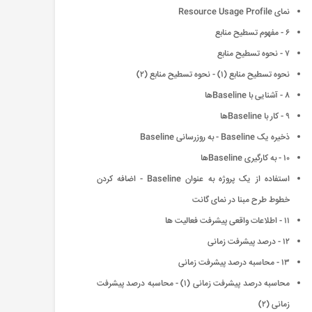
نمای Resource Usage Profile
۶ - مفهوم تسطیح منابع
٧ - نحوه تسطیح منابع
نحوه تسطیح منابع (١) - نحوه تسطیح منابع (٢)
٨ - آشنایی با Baselineها
٩ - کار با Baselineها
ذخیره یک Baseline - به روزرسانی Baseline
١٠ - به کارگیری Baselineها
استفاده از یک پروژه به عنوان Baseline - اضافه کردن
خطوط طرح مبنا در نمای گانت
١١ - اطلاعات واقعی پیشرفت فعالیت ها
١٢ - درصد پیشرفت زمانی
١٣ - محاسبه درصد پیشرفت زمانی
محاسبه درصد پیشرفت زمانی (١) - محاسبه درصد پیشرفت
زمانی (٢)