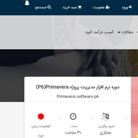
ورود
عضویت
سبد خرید
جستجو
مقالات
کسب درآمد کنید
دوره نرم افزار مدیریت پروژه P6)Primavera)
Primavera software-p6
نحوه برگزاری :
مدت :
گواهینامه پایان
مجازی
۳۰ ساعت
دوره: