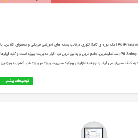
دوره نرم افزار P6)Primavera)&nbsp;چه دوره ای است؟ دوره نرم افزار P6)Primavera) یک دوره ی کاملا تئوری درقالب بسته های آموزشی فیزیکی و محتوای آنلاین.
میانبر واقعی برای صرفه جویی در وقت، انرژی و هزینه. درباره دوره: نرم افزار P6 &nbsp;استانداردترین، جامع ترین و به روز ترین نرم افزار مدیریت پروژه است و کلیه ابزاره
به کمک مدیران می آید. با توجه به افزایش رویکرد مدیریت پروژه در پروژه های کشور به ویژه پروژ
توضیحات بیشتر...